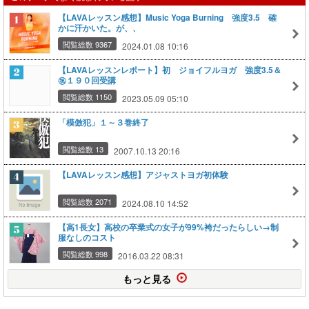
【LAVAレッスン感想】Music Yoga Burning 強度3.5 確
かに汗かいた。が、、
閲覧総数 9367
2024.01.08 10:16
【LAVAレッスンレポート】初 ジョイフルヨガ 強度3.5＆
㊗１９０回受講
閲覧総数 1150
2023.05.09 05:10
「模倣犯」１～３巻終了
閲覧総数 13
2007.10.13 20:16
【LAVAレッスン感想】アジャストヨガ初体験
閲覧総数 2071
2024.08.10 14:52
【高1長女】高校の卒業式の女子が99%袴だったらしい→制
服なしのコスト
閲覧総数 998
2016.03.22 08:31
もっと見る