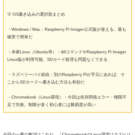
💡 OS書き込みの選択肢まとめ
・
Windows / Mac
：Raspberry Pi Imager公式版が使える。最も
確実で簡単だ
・
本家Linux（Ubuntu等）
：
dd
コマンドやRaspberry Pi Imager
Linux版が利用可能。SDカード処理も問題なくできる
・
ラズベリーパイ経由
：別のRaspberry Piが手元にあれば、そ
こからSDカードへ書き込む方法も有効だ
・
Chromebook（Linux環境）
：今回は依存関係エラー・権限不
足で失敗。制限が多く初心者には難易度が高い
今回の一番の教訓はこれだ。
「ChromebookのLinux環境はラズベリ