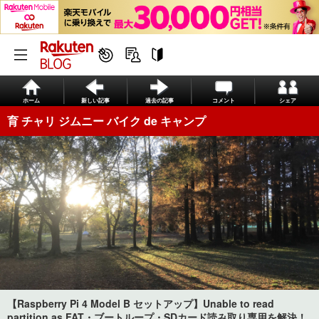
ホーム
新しい記事
過去の記事
コメント
シェア
育 チャリ ジムニー バイク de キャンプ
【Raspberry Pi 4 Model B セットアップ】Unable to read
partition as FAT・ブートループ・SDカード読み取り専用を解決！