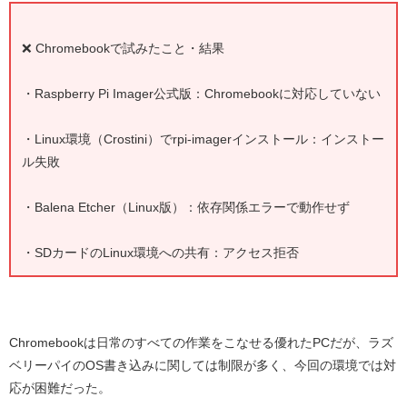
❌ Chromebookで試みたこと・結果
・
Raspberry Pi Imager公式版
：Chromebookに対応していない
・
Linux環境（Crostini）でrpi-imagerインストール
：インストー
ル失敗
・
Balena Etcher（Linux版）
：依存関係エラーで動作せず
・
SDカードのLinux環境への共有
：アクセス拒否
Chromebookは日常のすべての作業をこなせる優れたPCだが、
ラズ
ベリーパイのOS書き込みに関しては制限が多く、今回の環境では対
応が困難だった
。