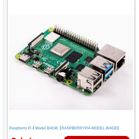
Raspberry Pi 4 Model B/4GB【RASPBERRYPI4-MODEL-B/4GB】