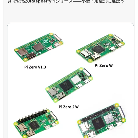
🛒 その他のRaspberryPiシリーズ——小型・用途別に選ぼう