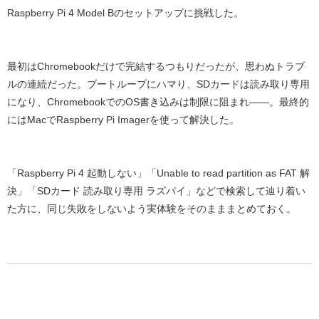
Raspberry Pi 4 Model Bのセットアップに挑戦した。
最初はChromebookだけで完結するつもりだったが、思わぬトラブ
ルの連続だった。
ブートループ
にハマり、SDカードは
読み取り専用
になり、ChromebookでのOS書き込みは制限に阻まれ——。最終的
には
MacでRaspberry Pi Imagerを使って解決
した。
「
Raspberry Pi 4 起動しない
」「
Unable to read partition as FAT 解
決
」「
SDカード 読み取り専用 ラズパイ
」などで検索して辿り着い
た方に、同じ失敗をしないよう実体験をそのまままとめておく。