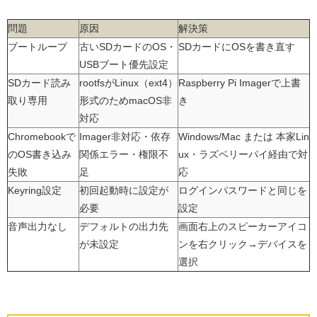
問題
原因
解決策
ブートループ
古いSDカードのOS・
SDカードにOSを書き直す
USBブート優先設定
SDカード読み
rootfsがLinux（ext4）
Raspberry Pi Imagerで上書
取り専用
形式のためmacOS非
き
対応
Chromebookで
Imager非対応・依存
Windows/Mac または 本家Lin
のOS書き込み
関係エラー・権限不
ux・ラズベリーパイ経由で対
失敗
足
応
Keyring設定
初回起動時に設定が
ログインパスワードと同じを
必要
設定
音声出力なし
デフォルトの出力先
画面右上のスピーカーアイコ
が未設定
ンを右クリック→デバイスを
選択