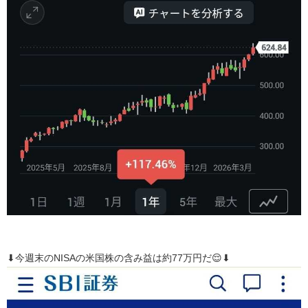
⬇今週末のNISAの米国株の含み益は約77万円だ😌⬇