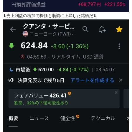
⬇売上利益の増加で株価も順調に上昇した銘柄だ⬇