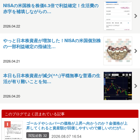
NISAの米国株を株価6.3倍で利益確定！生活費の
赤字を補填しながらの…
2026.04.22
やっと日本株資産が増加した！NISAの米国個別株
の一部利益確定の指値注…
2026.04.21
本日も日本株資産が減少(^^;)平穏無事な普通の生
活が有り難いことを知…
2026.04.20
このブログでよく読まれている記事
ゴールドやシルバーの価格が上昇へ向かうのか？金価格が上
昇してくれると資産額が回復しやすいので嬉しいのだが!
(^^)!
閲覧総数 32
2026.08.07 16:54