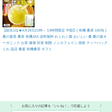
【総合1位★4月26日21時～ 13時間限定 半額】( 有機 桑茶 100包 )
桑の葉茶 桑茶 有機JAS 送料無料 わくわく園 おいしい 桑 桑の葉オ
ーガニック お茶 健康 対策 制限 ノンカフェイン 国産 ティーバッグ
くわ 温活 桑葉 有機桑茶 ギフト
お気に入りの記事を「いいね！」で応援しよう