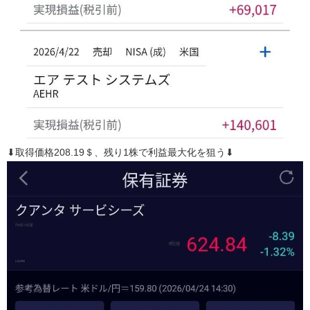
⬇取得価格208.19＄、残り1株で利益最大化を狙う⬇