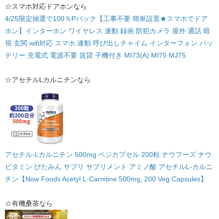
☆スマホ対応ドアホンなら
4/25限定抽選で100％Pバック【工事不要 簡単設置★スマホでドア
ホン】インターホン ワイヤレス 連動 録画 防犯カメラ 屋外 通話 暗
視 玄関 wifi対応 スマホ 連動 呼び出しチャイム インターフォン バッ
テリー 充電式 電源不要 賃貸 子機付き MI73(A) MI75 MJ75
☆アセチルLカルニチンなら
アセチル-Lカルニチン 500mg ベジカプセル 200粒 ナウフーズ ナウ
ビタミン びたみん サプリ サプリメント アミノ酸 アセチルL-カルニ
チン【Now Foods Acetyl L-Carnitine 500mg, 200 Veg Capsules】
☆有機桑茶なら