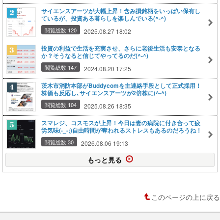
サイエンスアーツが大幅上昇！含み損銘柄をいっぱい保有し
ているが、投資ある暮らしを楽しんでいる(^-^)
閲覧総数 120
2025.08.27 18:02
投資の利益で生活を充実させ、さらに老後生活も安泰となる
か？そうなると信じてやってるのだ(^-^)
閲覧総数 147
2024.08.20 17:25
茨木市消防本部がBuddycomを主連絡手段として正式採用！
株価も反応し､サイエンスアーツが2倍株に(^-^)
閲覧総数 104
2025.08.26 18:35
スマレジ、コスモスが上昇！今日は妻の病院に付き合って疲
労気味(-_-;)自由時間が奪われるストレスもあるのだろうね！
閲覧総数 30
2026.08.06 19:13
もっと見る
このページの上に戻る