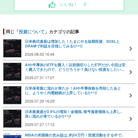
いいね！
0
同じ「
投資について
」カテゴリの記事
日米株式資産は増加した！たまにやる短期投資、SOXLと
DRAMで利益を目指してみる!(^^)!
2026.08.05 16:46
AIや半導体のETFを購入！以前損切りしたETFだが､今回は安
く購入できたので、どうだろうか？負けない投資をしたい…
2026.07.31 17:07
日米保有株に流れが来たか！AIや半導体株を売却したあと
に、ようやく内需銘柄が上昇している!(^^)!
2026.07.29 16:29
日本株資産が2.9%の増加！金価格､暗号資産価格も上昇し､
良い流れが来ているか!(^^)!
2026.07.27 17:12
NISAの米国株の含み益は､約24万円！投資活動をする中で､