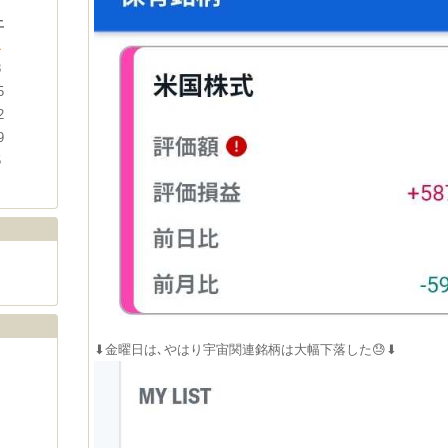
土
1
8
5
2
9
5
⬇金曜日は､やはり宇宙関連銘柄は大幅下落した😓⬇