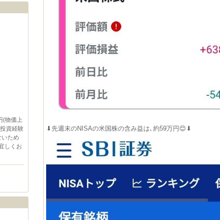
円(物価上
⬇先週末のNISAの米国株の含み益は､約59万円😊⬇
の投資経験
ないため
宜しくお