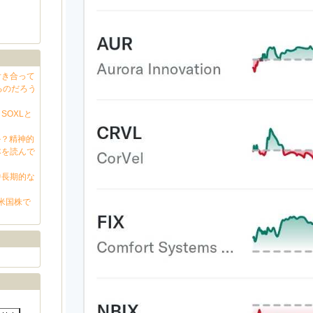
付き合って
るのだろう
SOXLと
か？精神的
本を読んで
中長期的な
､米国株で