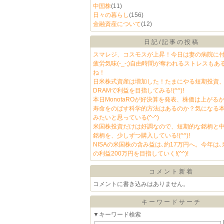
中国株
(11)
日々の暮らし
(156)
金融資産について
(12)
日記/記事の投稿
スマレジ、コスモスが上昇！今日は妻の病院に
疲労気味(-_-;)自由時間が奪われるストレスもあ
ね！
日米株式資産は増加した！たまにやる短期投資、
DRAMで利益を目指してみる!(^^)!
本日MonotaROが好決算を発表、株価は上がる
寿命をのばす科学的方法はあるのか？気になる
みたいと思っている(^-^)
米国株投資だけは好調なので、短期的な銘柄と
銘柄を、少しずつ購入している!(^^)!
NISAの米国株の含み益は､約17万円へ。今年は
の利益200万円を目指していく!(^^)!
コメント新着
コメントに書き込みはありません。
キーワードサーチ
▼キーワード検索