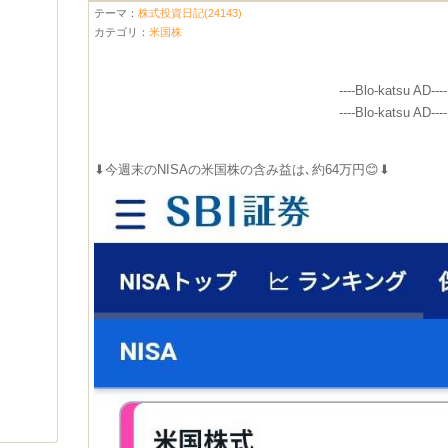
テーマ：
株式投資日記(24143)
カテゴリ：
米国株
----Blo-katsu AD----
----Blo-katsu AD----
⬇今週末のNISAの米国株の含み益は､約64万円😊⬇