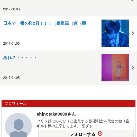
2017.06.06
日本で一番のR＆R！！！（森重風（違（殴
2017.01.05
あれ？・・・・・
2017.01.05
プロフィール
shinotaka0000さん
ブリジ鯖にのんびりと生息する 浪漫剣士＆天使の独り言
ギルド篠の主宰してます。 壁|дﾟ)
フォローする