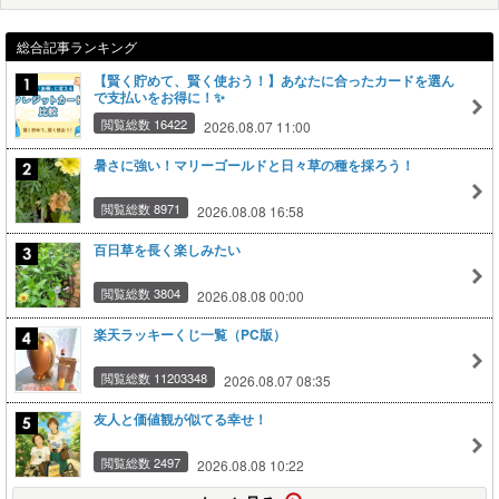
総合記事ランキング
【賢く貯めて、賢く使おう！】あなたに合ったカードを選ん
で支払いをお得に！✨
閲覧総数 16422
2026.08.07 11:00
暑さに強い！マリーゴールドと日々草の種を採ろう！
閲覧総数 8971
2026.08.08 16:58
百日草を長く楽しみたい
閲覧総数 3804
2026.08.08 00:00
楽天ラッキーくじ一覧（PC版）
閲覧総数 11203348
2026.08.07 08:35
友人と価値観が似てる幸せ！
閲覧総数 2497
2026.08.08 10:22