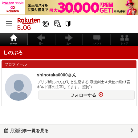
ホーム
前へ
次へ
コメント
シェア
しのぶろ
プロフィール
shinotaka0000さん
ブリジ鯖にのんびりと生息する 浪漫剣士＆天使の独り言
ギルド篠の主宰してます。 壁|дﾟ)
フォローする
月別記事一覧を見る