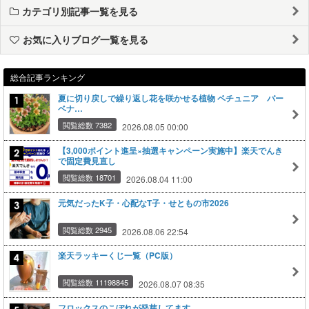
カテゴリ別記事一覧を見る
お気に入りブログ一覧を見る
総合記事ランキング
夏に切り戻しで繰り返し花を咲かせる植物 ペチュニア バー
ベナ…
閲覧総数 7382
2026.08.05 00:00
【3,000ポイント進呈×抽選キャンペーン実施中】楽天でんき
で固定費見直し
閲覧総数 18701
2026.08.04 11:00
元気だったK子・心配なT子・せともの市2026
閲覧総数 2945
2026.08.06 22:54
楽天ラッキーくじ一覧（PC版）
閲覧総数 11198845
2026.08.07 08:35
フロックスのこぼれが発芽してます。