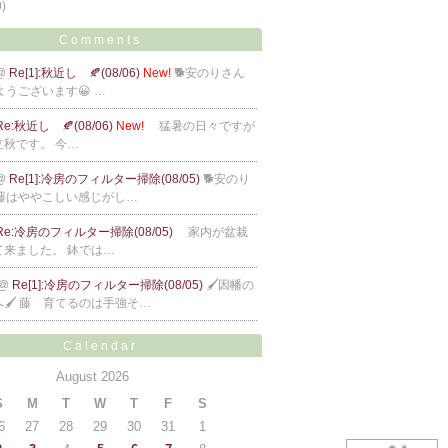
0)
Comments
@
Re[1]:秋近し 🍂(08/06)
New!
🐕安のりさん
はようございます😀 …
Re:秋近し 🍂(08/06)
New!
猛暑の日々ですが
立秋です。 今…
@
Re[1]:冷房のフィルター掃除(08/05)
🐕安のり
 藤はややこしい感じがし…
Re:冷房のフィルター掃除(08/05)
家内が盆栽
て来ました。 鉢では…
@
Re[1]:冷房のフィルター掃除(08/05)
🖌因幡の
🖌 藤 育てるのは手強そ…
Calendar
August 2026
S
M
T
W
T
F
S
6
27
28
29
30
31
1