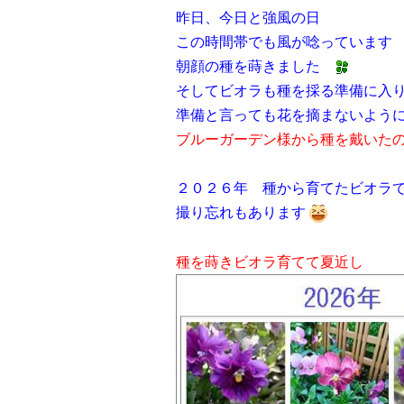
昨日、今日と強風の日
この時間帯でも風が唸っていま
朝顔の種を蒔きました
そしてビオラも種を採る準備に入
準備と言っても花を摘まないようにす
ブルーガーデン様から種を戴いた
２０２６年 種から育てたビオ
撮り忘れもあります
種を蒔きビオラ育てて夏近し