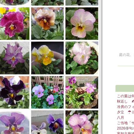
庭の花、
この葉は何
秋近し 
冷房のフ
夕立 ☂
八月
ご当地「
2026俳
富知六所浅