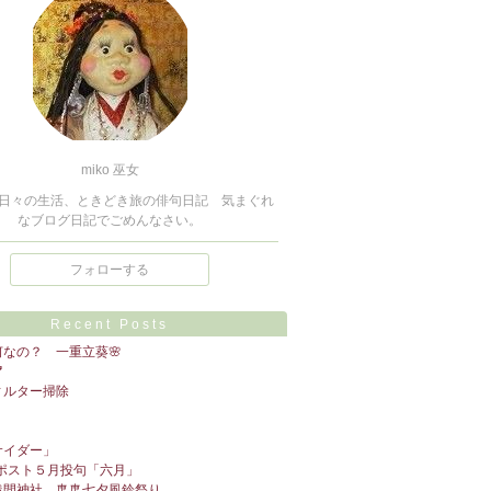
miko 巫女
日々の生活、ときどき旅の俳句日記 気まぐれ
なブログ日記でごめんなさい。
フォローする
Recent Posts
なの？ 一重立葵🌸

ィルター掃除

サイダー」
句ポスト５月投句「六月」
間神社 🎐🎐七夕風鈴祭り