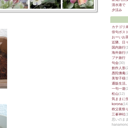
清水港で 
夕涼み
カテゴリ
俳句ポス
おーいお茶
近隣、日
国内旅行
(
海外旅行
(
プチ旅行
句会
(30)
創作人形
(
愚陀佛庵
(
美智子様
(
通販生活
一句一遊
(
松山
(12)
気ままに
korona
(14
秩父夜祭
三峯神社
(
思いのま
hanamono