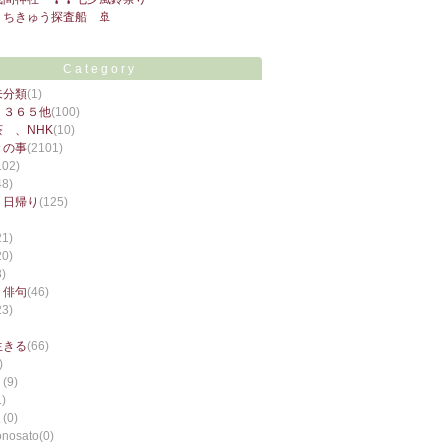
ちきゅう探査船 🚢
Category
未分類
(1)
ト３６５他
(100)
 、NHK
(10)
々の事
(2101)
102)
48)
 日帰り
(125)
21)
20)
3)
。俳句
(46)
23)
生きる
(66)
)
り
(9)
1)
ま
(0)
nosato
(0)