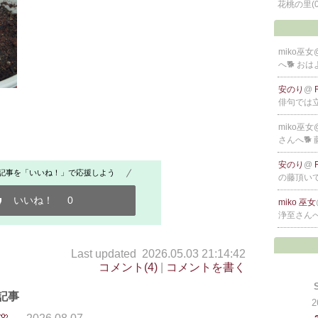
花桃の里
(
miko巫女
へ🐕 お
安のり
@
俳句では
miko巫女
さんへ🐕
安のり
@
記事を「いいね！」で応援しよう
の藤頂い
いいね！
0
miko 巫女
浄至さんへ
Last updated 2026.05.03 21:14:42
コメント(4)
|
コメントを書く
記事
2