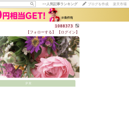
>>
人気記事ランキング
ブログを作成
楽天市場
1088373
【フォローする】
【ログイン】
【毎日開催】
15記事にいいね！で1ポイント
10秒滞在
いいね!
--
/
--
PR