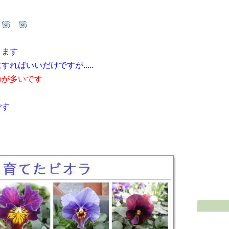
す
ります
ればいいだけですが.....
のが多いです
ラです