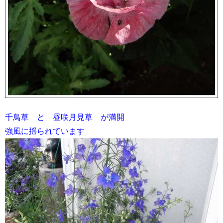
千鳥草 と 昼咲月見草 が満開
強風に揺られています