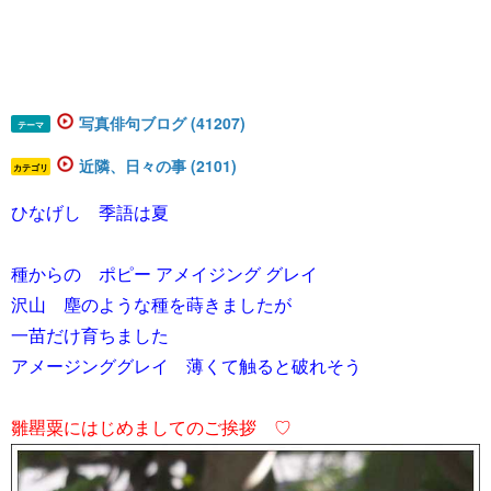
写真俳句ブログ (41207)
テーマ
近隣、日々の事 (2101)
カテゴリ
ひなげし 季語は夏
種からの ポピー アメイジング グレイ
沢山 塵のような種を蒔きましたが
一苗だけ育ちました
アメージンググレイ 薄くて触ると破れそう
雛罌粟にはじめましてのご挨拶 ♡