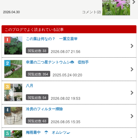
2026.04.30
コメント(2)
このブログでよく読まれている記事
この葉は何なの？ 一重立葵🌸
閲覧総数 33
2026.08.07 21:56
幸運の二つ星テントウムシ🐞 👏拍手
閲覧総数 354
2025.05.24 00:20
八月
閲覧総数 54
2026.08.02 19:53
冷房のフィルター掃除
閲覧総数 63
2026.08.05 15:35
梅雨最中 ☂ オムレツ🍳