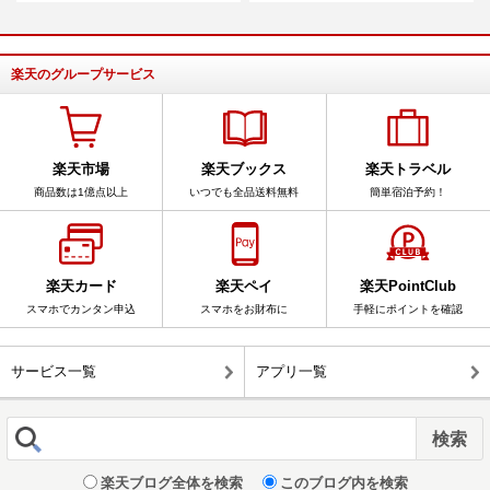
楽天のグループサービス
楽天市場
楽天ブックス
楽天トラベル
商品数は1億点以上
いつでも全品送料無料
簡単宿泊予約！
楽天カード
楽天ペイ
楽天PointClub
スマホでカンタン申込
スマホをお財布に
手軽にポイントを確認
サービス一覧
アプリ一覧
楽天ブログ全体を検索
このブログ内を検索