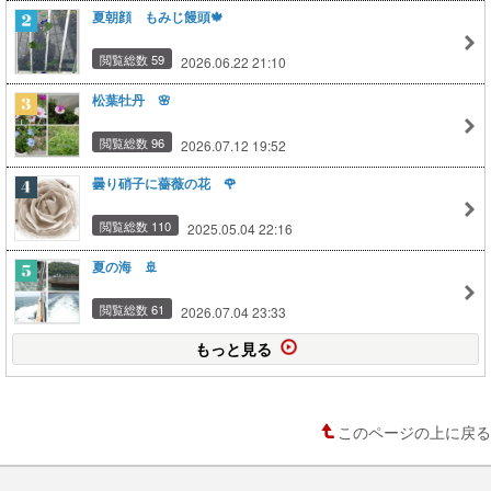
夏朝顔 もみじ饅頭🍁
閲覧総数 59
2026.06.22 21:10
松葉牡丹 🌸
閲覧総数 96
2026.07.12 19:52
曇り硝子に薔薇の花 🌹
閲覧総数 110
2025.05.04 22:16
夏の海 🚢
閲覧総数 61
2026.07.04 23:33
もっと見る
このページの上に戻る