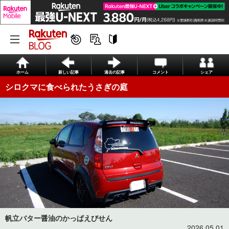
ホーム
新しい記事
過去の記事
コメント
シェア
シロクマに食べられたうさぎの庭
帆立バター醤油のかっぱえびせん
2026.05.01