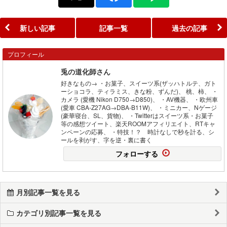
新しい記事
記事一覧
過去の記事
プロフィール
兎の道化師さん
好きなもの→ ・お菓子、スイーツ系(ザッハトルテ、ガト
ーショコラ、ティラミス、きな粉、ずんだ)、 桃、柿、 ・
カメラ (愛機 Nikon D750→D850)、 ・AV機器、 ・欧州車
(愛車 CBA-Z27AG→DBA-B11W)、 ・ミニカー、Nゲージ
(豪華寝台、SL、貨物)、 ・Twitterはスイーツ系・お菓子
等の感想ツイート、楽天ROOMアフィリエイト、RTキャ
ンペーンの応募、 ・特技！？ 時計なしで秒を計る、シ
ールを剥がす、字を逆・裏に書く
フォローする
月別記事一覧を見る
カテゴリ別記事一覧を見る