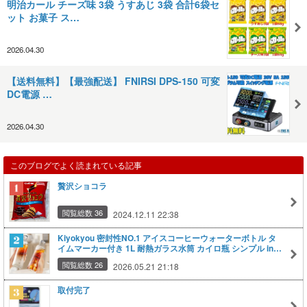
明治カール チーズ味 3袋 うすあじ 3袋 合計6袋セ
ット お菓子 ス…
2026.04.30
【送料無料】【最強配送】 FNIRSI DPS-150 可変
DC電源 …
2026.04.30
このブログでよく読まれている記事
贅沢ショコラ
閲覧総数 36
2024.12.11 22:38
Kiyokyou 密封性NO.1 アイスコーヒーウォーターボトル タ
イムマーカー付き 1L 耐熱ガラス水筒 カイロ瓶 シンプル ins
風
閲覧総数 26
2026.05.21 21:18
取付完了