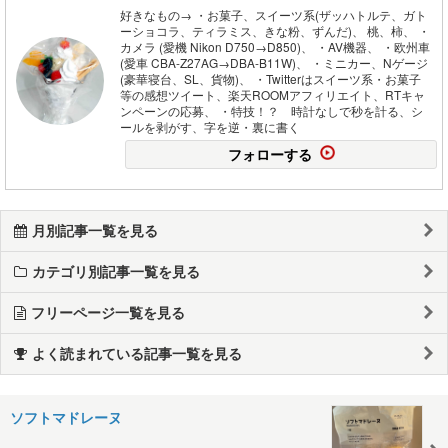
好きなもの→ ・お菓子、スイーツ系(ザッハトルテ、ガト
ーショコラ、ティラミス、きな粉、ずんだ)、 桃、柿、 ・
カメラ (愛機 Nikon D750→D850)、 ・AV機器、 ・欧州車
(愛車 CBA-Z27AG→DBA-B11W)、 ・ミニカー、Nゲージ
(豪華寝台、SL、貨物)、 ・Twitterはスイーツ系・お菓子
等の感想ツイート、楽天ROOMアフィリエイト、RTキャ
ンペーンの応募、 ・特技！？ 時計なしで秒を計る、シ
ールを剥がす、字を逆・裏に書く
フォローする
月別記事一覧を見る
カテゴリ別記事一覧を見る
フリーページ一覧を見る
よく読まれている記事一覧を見る
ソフトマドレーヌ