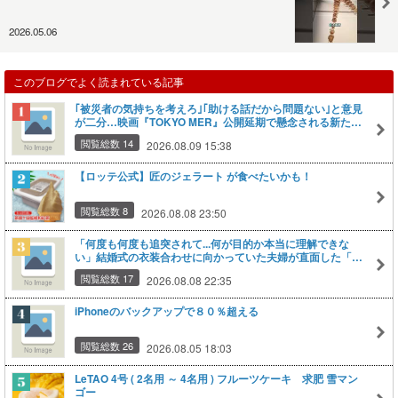
2026.05.06
このブログでよく読まれている記事
｢被災者の気持ちを考えろ｣｢助ける話だから問題ない｣と意見
が二分…映画『TOKYO MER』公開延期で懸念される新たな
リスク（5ページ目）｜Infoseekニュース
閲覧総数 14
2026.08.09 15:38
【ロッテ公式】匠のジェラート が食べたいかも！
閲覧総数 8
2026.08.08 23:50
「何度も何度も追突されて...何が目的か本当に理解できな
い」結婚式の衣装合わせに向かっていた夫婦が直面した「死
の恐怖」東名高速で続いた約1.7キロの追突=静岡
閲覧総数 17
2026.08.08 22:35
iPhoneのバックアップで８０％超える
閲覧総数 26
2026.08.05 18:03
LeTAO 4号 ( 2名用 ～ 4名用 ) フルーツケーキ 求肥 雪マン
ゴー