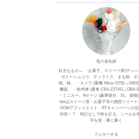
兎の道化師
好きなもの→ ・お菓子、スイーツ系(ザッハ
ガトーショコラ、ティラミス、きな粉、ず
桃、柿、 ・カメラ (愛機 Nikon D750→D850
機器、 ・欧州車 (愛車 CBA-Z27AG→DBA-B
・ミニカー、Nゲージ (豪華寝台、SL、貨物)、
tterはスイーツ系・お菓子等の感想ツイート
OOMアフィリエイト、RTキャンペーンの応
特技！？ 時計なしで秒を計る、シールを
字を逆・裏に書く
フォローする