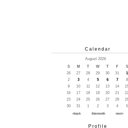
Calendar
August 2026
S
M
T
W
T
F
26
27
28
29
30
31
1
2
3
4
5
6
7
8
9
10
11
12
13
14
1
16
17
18
19
20
21
2
23
24
25
26
27
28
2
30
31
1
2
3
4
5
<back
thismonth
next>
Profile