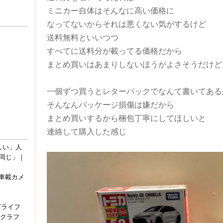
ミニカー自体はそんなに高い価格に
なってないからそれは悪くない気がするけど
送料無料といいつつ
すべてに送料分が載ってる価格だから
まとめ買いはあまりしないほうがよさそうだけど
一個ずつ買うとレターパックでなんて書いてある
そんなんパッケージ損傷は嫌だから
まとめ買いするから梱包丁寧にしてほしいと
連絡して購入した感じ
しい」人
同じ」｜
車載カメ
Yライフ
ュクラフ