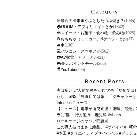
Category
💭最近の出来事やふとしたつぶ焼き？
(1085)
🏠ROOM・アフィリエイトとか
(1842)
🍰スイーツ・お菓子・食べ物・飲み物
(1025)
🧸おもちゃ（ミニカー、Nゲージ）とか
(17)
🚙車
(136)
💻パソコン・スマホとか
(562)
📷AV家電・カメラとか
(11)
🎮楽天ポイントモール
(256)
🎥YouTube
(295)
Recent Posts
実は多い…“人前で鼻をかむ”のを「やめてほ
たち SNS「飲食店では嫌」「クチャラーと
Infoseekニュース
【ニュース】電車が衝突直後「運転手逃走」
ラに“姿”…行方追う 鹿児島 #shorts
ロールケージのヤバい問題点
この職人技はまさに絶品。 #サバイバル #DI
#木工 #クリエイティブサバイバル #ブッシ