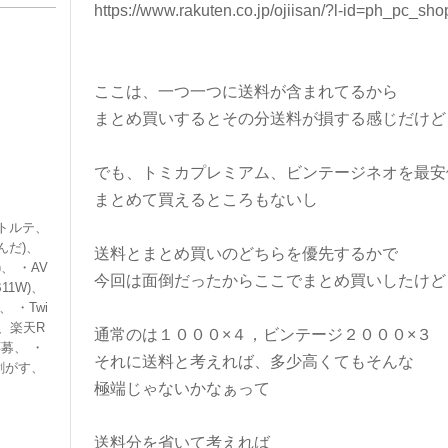
https://www.rakuten.co.jp/ojiisan/?l-id=ph_pc_s
ここは、一つ一つに送料が含まれてるから
まとめ買いするとその分送料が損する感じだけど
でも、トミカプレミアム、ビンテージネオを最安
まとめて買えるところもないし
トルテ、
んだ)、
送料とまとめ買いのどちらを優先するかで
)、 ・AV
今回は面倒だったからここでまとめ買いしたけど
11W)、
 ・Twi
、楽天R
通常のは１０００×４，ビンテージ２０００×３
募、 ・
それに送料と考えれば、多少高くてもそんな
剥がす、
極端じゃないかなぁって
送料分を省いて考えれば