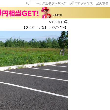
>>
人気記事ランキング
ブログを作成
楽天市場
515003
【フォローする】
【ログイン】
【毎日開催】
15記事にいいね！で1ポイント
10秒滞在
いいね!
--
/
--