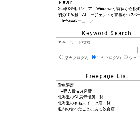
ト #DIY
米国OS利用シェア、Windowsが首位から後退 
初の10％超 - AIエージェントが影響か（2ペ
｜Infoseekニュース
Keyword Search
▼キーワード検索
楽天ブログ内
このブログ内
ウェ
Freepage List
愛車遍歴
購入費＆改造費
北海道のSL展示場所一覧
北海道の有名スイーツ店一覧
道内の食べたことのある飲食店