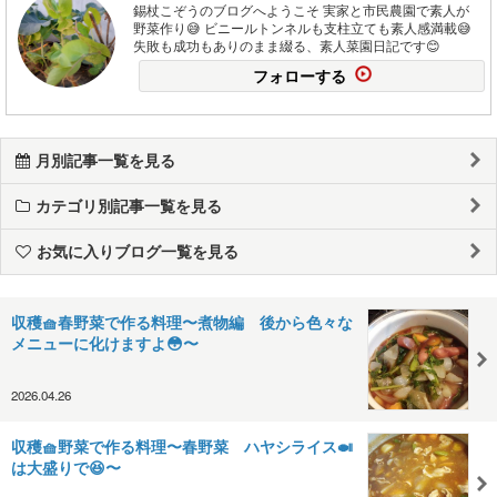
錫杖こぞうのブログへようこそ 実家と市民農園で素人が
野菜作り😅 ビニールトンネルも支柱立ても素人感満載😅
失敗も成功もありのまま綴る、素人菜園日記です😊
フォローする
月別記事一覧を見る
カテゴリ別記事一覧を見る
お気に入りブログ一覧を見る
収穫🧺春野菜で作る料理〜煮物編 後から色々な
メニューに化けますよ😳〜
2026.04.26
収穫🧺野菜で作る料理〜春野菜 ハヤシライス🍛
は大盛りで😆〜