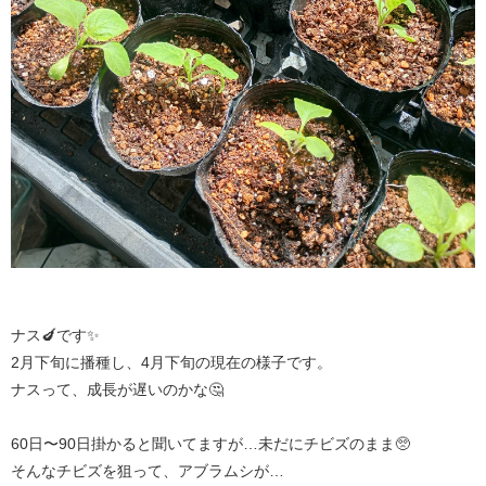
ナス🍆です✨
2月下旬に播種し、4月下旬の現在の様子です。
ナスって、成長が遅いのかな🤔
60日〜90日掛かると聞いてますが…未だにチビズのまま🥺
そんなチビズを狙って、アブラムシが…