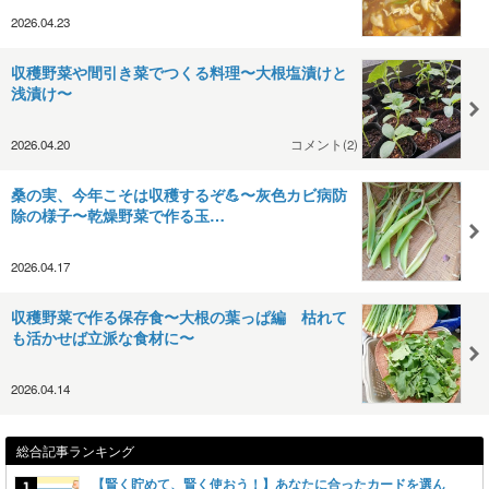
2026.04.23
収穫野菜や間引き菜でつくる料理〜大根塩漬けと
浅漬け〜
2026.04.20
コメント(2)
桑の実、今年こそは収穫するぞ💪〜灰色カビ病防
除の様子〜乾燥野菜で作る玉…
2026.04.17
収穫野菜で作る保存食〜大根の葉っぱ編 枯れて
も活かせば立派な食材に〜
2026.04.14
総合記事ランキング
【賢く貯めて、賢く使おう！】あなたに合ったカードを選ん