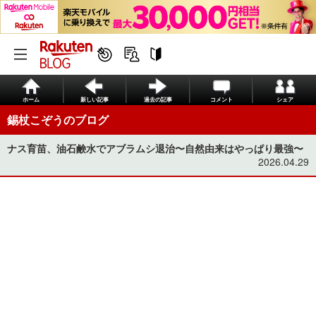
ホーム
新しい記事
過去の記事
コメント
シェア
錫杖こぞうのブログ
ナス育苗、油石鹸水でアブラムシ退治〜自然由来はやっぱり最強〜
2026.04.29