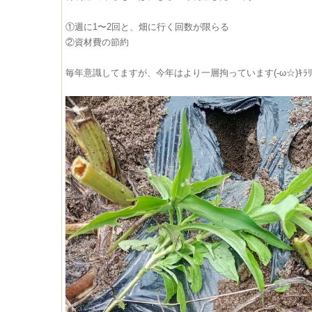
①週に1〜2回と、畑に行く回数が限らる
②資材費の節約
毎年意識してますが、今年はより一層拘っています(-ω☆)ｷﾗ