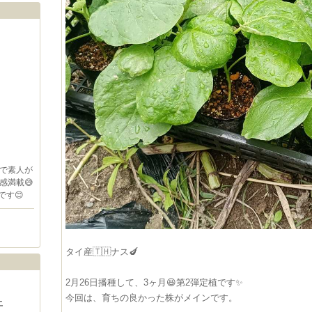
で素人が
感満載😅
す😊
タイ産🇹🇭ナス🍆
2月26日播種して、3ヶ月😆第2弾定植です✨
今回は、育ちの良かった株がメインです。
土