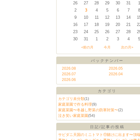
26
27
28
29
30
31
2
3
4
5
6
7
9
10
11
12
13
14
1
16
17
18
19
20
21
2
23
24
25
26
27
28
2
30
31
1
2
3
4
<前の月
今月
次の月>
バックナンバー
2026.08
2026.05
2026.07
2026.04
2026.06
カテゴリ
カテゴリ未分類
(1)
家庭菜園で作る料理
(9)
家庭菜園〜冬越し野菜の防寒対策〜
(2)
泣き笑い家庭菜園
(54)
日記/記事の投稿
サビダニ天国のミニトマト🥺賭けに出ます〜頂