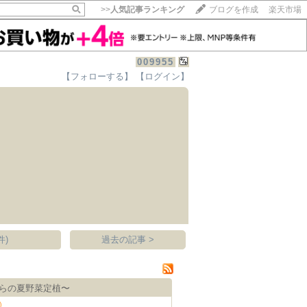
>>
人気記事ランキング
ブログを作成
楽天市場
009955
【フォローする】
【ログイン】
【毎日開催】
15記事にいいね！で1ポイント
10秒滞在
いいね!
--
/
--
件)
過去の記事 >
がらの夏野菜定植〜
)