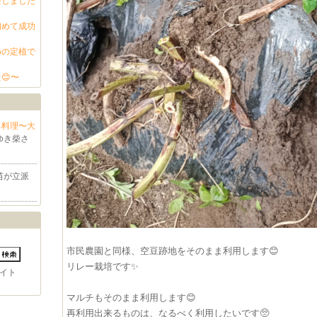
去しました
初めて成功
めの定植で
😊〜
る料理〜大
のゆき柴さ
苗が立派
市民農園と同様、空豆跡地をそのまま利用します😊
リレー栽培です✨
イト
マルチもそのまま利用します😊
再利用出来るものは、なるべく利用したいです🥺