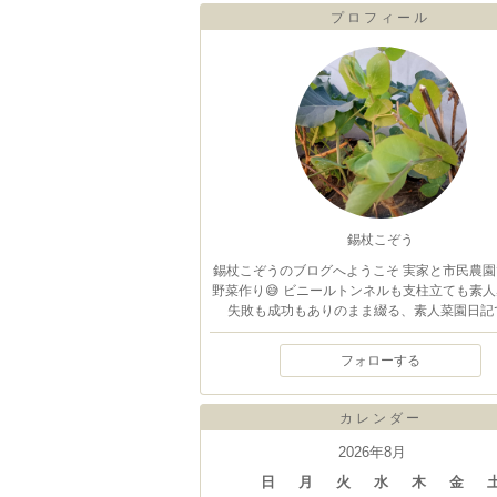
プロフィール
錫杖こぞう
錫杖こぞうのブログへようこそ 実家と市民農園
野菜作り😅 ビニールトンネルも支柱立ても素人
失敗も成功もありのまま綴る、素人菜園日記で
フォローする
カレンダー
2026年8月
日
月
火
水
木
金