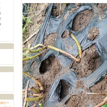
1
8
5
2
9
5
端摘芯〜