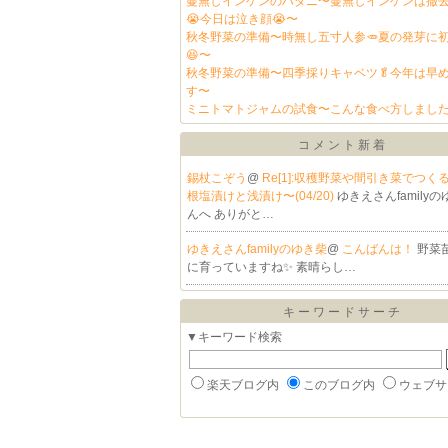
蔓無しインゲンのハダニ〜蔓無しインゲンは撤
😭今日は泣き顔😭〜
秋冬野菜の準備〜時無し五寸人参🥕夏の発芽に
😆〜
秋冬野菜の準備〜四季採りキャベツ🥬今年は早
す〜
ミニトマトジャムの試食〜こんな食べ方しました
コメント新着
錫杖こぞう
@
Re[1]:収穫野菜や間引き菜でつく
根塩漬けと浅漬け〜(04/20)
ゆきえさんfamily
んへ ありがと…
ゆきえさんfamilyのゆき柴
@
こんばんは！
野菜
に育っていますね✨ 素晴らし…
キーワードサーチ
▼キーワード検索
楽天ブログ内
このブログ内
ウェブサ