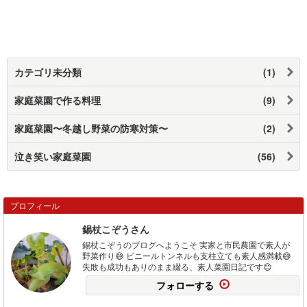
カテゴリ未分類
(1)
家庭菜園で作る料理
(9)
家庭菜園〜冬越し野菜の防寒対策〜
(2)
泣き笑い家庭菜園
(56)
プロフィール
錫杖こぞうさん
錫杖こぞうのブログへようこそ 実家と市民農園で素人が
野菜作り😅 ビニールトンネルも支柱立ても素人感満載😅
失敗も成功もありのまま綴る、素人菜園日記です😊
フォローする