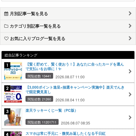
月別記事一覧を見る
カテゴリ別記事一覧を見る
お気に入りブログ一覧を見る
総合記事ランキング
【賢く貯めて、賢く使おう！】あなたに合ったカードを選ん
で支払いをお得に！✨
閲覧総数 13441
2026.08.07 11:00
【3,000ポイント進呈×抽選キャンペーン実施中】楽天でんき
で固定費見直し
閲覧総数 21260
2026.08.04 11:00
楽天ラッキーくじ一覧（PC版）
閲覧総数 11201711
2026.08.07 08:35
スマホは常に手元に・微笑み返したくなる千日紅