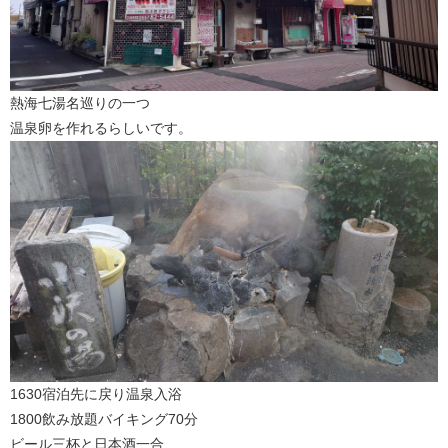
熱海七湯名巡りの一つ
温泉卵を作れるらしいです。
1630宿泊先に戻り温泉入浴
1800飲み放題バイキング70分
ビール三杯と日本酒一合