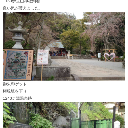
1150伊豆山神社到着
良い気が貰えました。
御朱印ゲット
権現坂を下り
1240走湯温泉跡