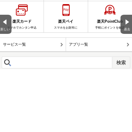
楽天カード
楽天ペイ
楽天PointClub
スマホでカンタン申込
スマホをお財布に
手軽にポイントを確認
新しい
過去
サービス一覧
アプリ一覧
楽天ブログ全体を検索
このブログ内を検索
表示 :
モバイル
|
パソコン版
企業情報
｜
個人情報保護方針