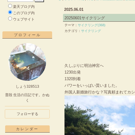
楽天ブログ内
2025.06.01
このブログ内
20250601サイクリング
ウェブサイト
テーマ：
サイクリング(368)
カテゴリ：
サイクリング
プロフィール
久しぶりに明治神宮へ
1230出発
1320到着
パワーをいっぱい貰いました。
しょう328513
外国人新婚旅行かな？写真頼まれてカ
普段 生活の日記です。かぬ
く
フォローする
カレンダー