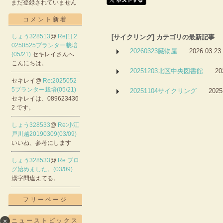
まだ登録されていません
コメント新着
しょう328513
@
Re[1]:2
[サイクリング] カテゴリの最新記事
0250525プランター栽培
20260323臓物屋
2026.03.23
(05/21)
セキレイさんへ
こんにちは。
20251203北区中央図書館
20
セキレイ@
Re:2025052
5プランター栽培(05/21)
20251104サイクリング
2025
セキレイは、089623436
2 です。
しょう328533
@
Re:小江
戸川越20190309(03/09)
いいね、参考にします
しょう328533
@
Re:ブロ
グ始めました。(03/09)
漢字間違えてる。
フリーページ
×
ニューストピックス