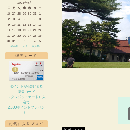
2026年8月
日
月
火
水
木
金
土
26
27
28
29
30
31
1
2
3
4
5
6
7
8
9
10
11
12
13
14
15
16
17
18
19
20
21
22
23
24
25
26
27
28
29
30
31
1
2
3
4
5
<前の月
今月
次の月>
楽天カード
ポイントが4倍貯まる
楽天カード
（クレジットカード）入
会で
2,000ポイントプレゼン
ト！
お気に入りブログ