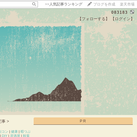
>>
人気記事ランキング
ブログを作成
楽天市場
083183
【フォローする】
【ログイン】
【毎日開催】
15記事にいいね！で1ポイント
10秒滞在
いいね!
--
/
--
事 >
PR
街コン
|
健康
|
暇つぶ
|
DIY
|
居酒屋
|
観葉