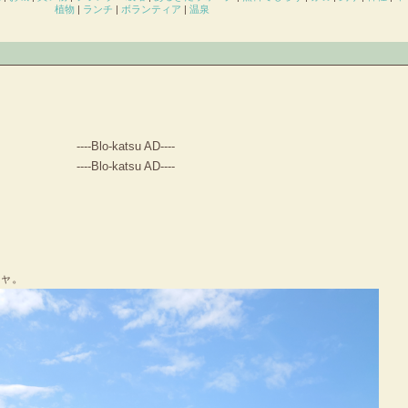
植物
|
ランチ
|
ボランティア
|
温泉
----Blo-katsu AD----
----Blo-katsu AD----
シャ。