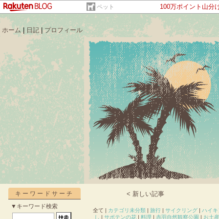
100万ポイント山分
ペット
ホーム
|
日記
|
プロフィール
キーワードサーチ
< 新しい記事
▼キーワード検索
全て |
カテゴリ未分類
|
旅行
|
サイクリング
|
ハイキ
し
|
サボテンの花
|
料理
|
赤羽自然観察公園
|
お土