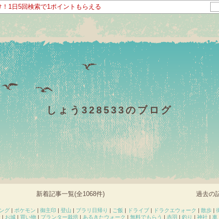
け！1日5回検索で1ポイントもらえる
しょう328533のブログ
新着記事一覧(全1068件)
過去の記
ング
|
ポケモン
|
御主印
|
登山
|
ブラリ日帰り
|
ご飯
|
ドライブ
|
ドラクエウォーク
|
散歩
|
産
|
お城
|
買い物
|
プランター栽培
|
あるきたウォーク
|
無料でもらう
|
赤羽
|
釣り
|
神社
|
車