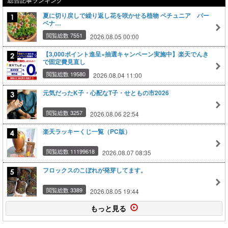
夏に切り戻しで繰り返し花を咲かせる植物 ペチュニア バー
ベナ…
閲覧総数 7551
2026.08.05 00:00
【3,000ポイント進呈×抽選キャンペーン実施中】楽天でんき
で固定費見直し
閲覧総数 19580
2026.08.04 11:00
元気だったK子・心配なT子・せともの市2026
閲覧総数 3257
2026.08.06 22:54
楽天ラッキーくじ一覧（PC版）
閲覧総数 11199618
2026.08.07 08:35
フロックスのこぼれが発芽してます。
閲覧総数 3389
2026.08.05 19:44
もっと見る