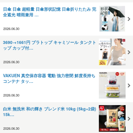
日傘 日傘 超軽量 日傘形状記憶 日傘折りたたみ 完
全遮光 晴雨兼用 …
2026.06.30
3690→1661円 ブラトップ キャミソール タンクト
ップ カップ付…
2026.06.30
VAKUEN 真空保存容器 電動 強力密閉 鮮度長持ち
コンテナ タッ…
2026.06.30
白米 無洗米 和の輝き ブレンド米 10kg (5kg×2袋)
15k…
2026.06.30