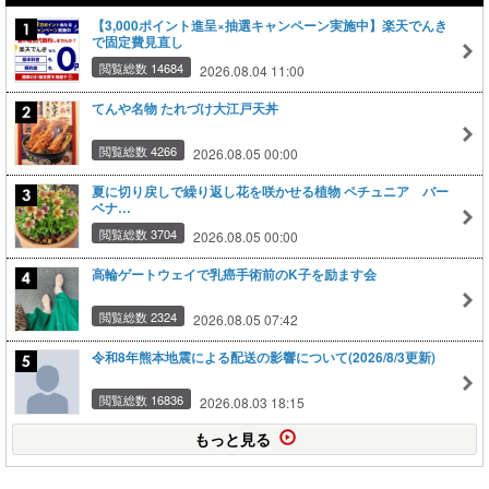
【3,000ポイント進呈×抽選キャンペーン実施中】楽天でんき
で固定費見直し
閲覧総数 14684
2026.08.04 11:00
てんや名物 たれづけ大江戸天丼
閲覧総数 4266
2026.08.05 00:00
夏に切り戻しで繰り返し花を咲かせる植物 ペチュニア バー
ベナ…
閲覧総数 3704
2026.08.05 00:00
高輪ゲートウェイで乳癌手術前のK子を励ます会
閲覧総数 2324
2026.08.05 07:42
令和8年熊本地震による配送の影響について(2026/8/3更新)
閲覧総数 16836
2026.08.03 18:15
もっと見る