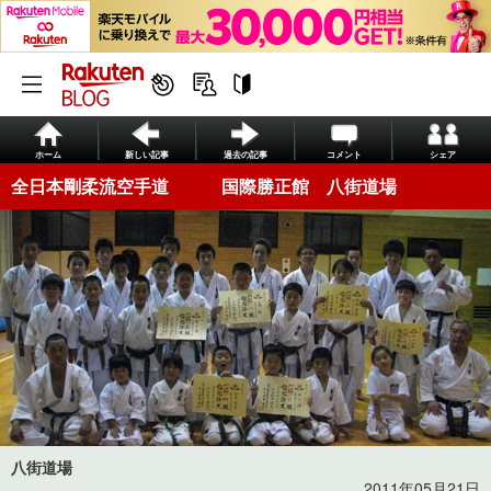
ホーム
新しい記事
過去の記事
コメント
シェア
全日本剛柔流空手道 国際勝正館 八街道場
八街道場
2011年05月21日