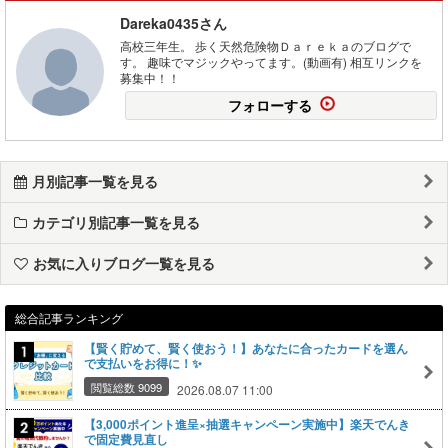
Dareka0435さん
高校三年生。 歩く天然危険物Ｄａｒｅｋａのブログで
す。 趣味でマジックやってます。(動画有) 相互リンクを
募集中！！
フォローする
月別記事一覧を見る
カテゴリ別記事一覧を見る
お気に入りブログ一覧を見る
総合記事ランキング
【賢く貯めて、賢く使おう！】あなたに合ったカードを選ん
で支払いをお得に！✨
閲覧総数 9099
2026.08.07 11:00
【3,000ポイント進呈×抽選キャンペーン実施中】楽天でんき
で固定費見直し