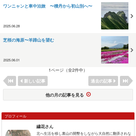
ワンニャンと車中泊旅 〜積丹から初山別へ〜
2025.06.28
芝桜の海原〜羊蹄山を望む
2025.06.01
1ページ（全2件中）
新しい記事
過去の記事
他の月の記事を見る
プロフィール
繍花さん
北へ生活を移し裏山の開墾をしながら大自然に翻弄されな