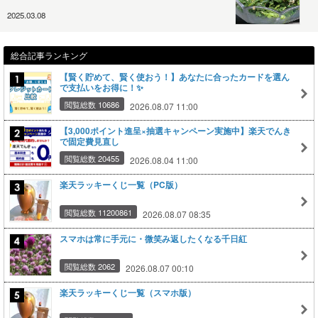
2025.03.08
総合記事ランキング
【賢く貯めて、賢く使おう！】あなたに合ったカードを選ん
で支払いをお得に！✨
閲覧総数 10686
2026.08.07 11:00
【3,000ポイント進呈×抽選キャンペーン実施中】楽天でんき
で固定費見直し
閲覧総数 20455
2026.08.04 11:00
楽天ラッキーくじ一覧（PC版）
閲覧総数 11200861
2026.08.07 08:35
スマホは常に手元に・微笑み返したくなる千日紅
閲覧総数 2062
2026.08.07 00:10
楽天ラッキーくじ一覧（スマホ版）