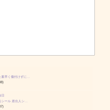
を素早く傷付けずに…
08)
毎日
名シール 差出人シ…
07)