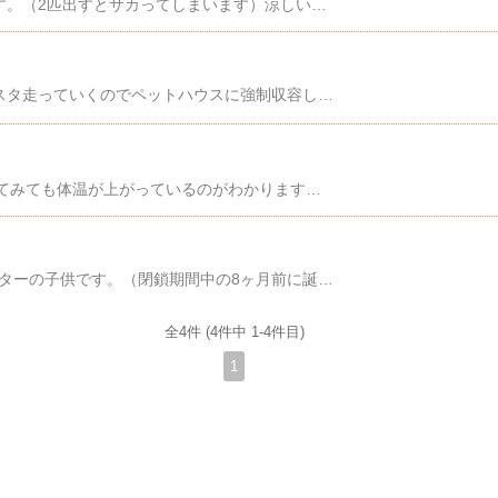
最近は♂♀のレオパを交互に部屋ンポさせています。（2匹出すとサカってしまいます）涼しい方が交尾の性交率は上がるみたいです。我が家では即交尾してました...( ﾟдﾟ)ﾊｯ!部屋ンポ注もオスのほうが大人しい感じがしますね🤔なにかふっくらする膨らみを見つけて目をクリクリにしています👁️‍🗨️くんくんしていますね👃♂の本能なのでしょうか🤔スケベだ🤭新発売 医薬部外品 デリケートゾーン 美白クリーム W 75g トラネキサム酸 グリチルリチン酸ジカリウム 水着 ホワイト ホワイトニング 日本製 国産 黒ずみ シミ 保湿 メラニン VIO 乳首 乳頭 ワキ 脇 ひざ ひじ 茶クマ フェムテック ウーマナイザー RSL
1番活発なお母さんレオパ置いておくとすぐスタスタ走っていくのでペットハウスに強制収容しました。出してほしそうにこちらを見つめています👀つぶらなひとみが可愛いですね🥺可愛さにやられたので入り口を開けてあげます☺️数分後....ちょっとマヌケな所もまた可愛いですね☺️アート引越しセンターは気にしないでください笑レオパたちもこれでまとめてお引越しです迫る、引越し日!
ピタリ適温プラスで温かくなってきレオパ♂触ってみても体温が上がっているのがわかります。また餌をたくさん食べるようになってきたのでへやんぽ再開です🦎🚶ベットの上に載せるとすぐ隙間に入っていきます。やっぱり暗いところが好きなんだなと少しほったらかしていると........!!!!!覗き魔が居ます....（彼にはどんな世界が見えているのでしょうか）....アウトーーーーｯｯｯ!!!!🚓タイーホです👮👮‍♀️このあと無茶苦茶回収しました（意味深）＼11月は毎日ポイント10倍／【正規品】WOMANIZER ウーマナイザー プレミアム2 Womanizer Premium2（ウーマナイザー）ウーマナイザーZOMTOP バイブ 吸引バイブ 吸うやつ 電動マッサージ器 女性 9段階吸引パターン クリ吸引バイブ バイブ クリ責めバイブレーター 小型 開発ローター 強力 USB充電式 防水グッズ
レオパタンジェリンとタンジェリンレインウォーターの子供です。（閉鎖期間中の8ヶ月前に誕生していました。）こちら産まれた時は黄色で黒のバンドが入っていますがだんだんと黒い斑点に薄くなっていき、オレンジみがかかってきます。ちなみに親の不滅とインフェルノを載せておきます。成長過程は今後載せていきますね☺ママ インフェルノパパ 不滅
全4件 (4件中 1-4件目)
1