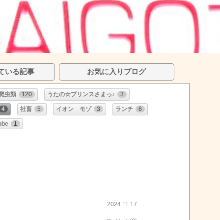
ている記事
お気に入りブログ
爬虫類
120
うたの☆プリンスさまっ♪
3
4
社畜
5
イオン モゾ
3
ランチ
6
ube
1
2024.11.17