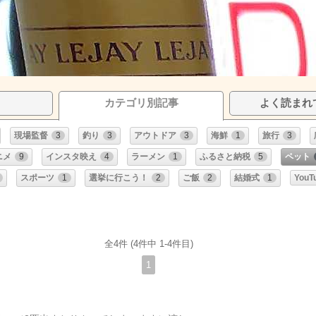
カテゴリ別記事
よく読まれ
現場監督
3
釣り
3
アウトドア
3
海鮮
1
旅行
3
ニメ
9
インスタ映え
4
ラーメン
1
ふるさと納税
5
ペット
スポーツ
1
選挙に行こう！
2
ご飯
2
結婚式
1
YouT
全4件 (4件中 1-4件目)
1