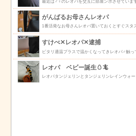
がんばるお母さんレオパ
すけべ✕レオパ✕逮捕
レオパ ベビー誕生🥚🦎