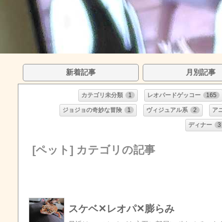
新着記事
月別記事
カテゴリ未分類
1
レオパードゲッコー
165
ジョジョの奇妙な冒険
1
ヴィジュアル系
2
ア
ディナー
3
[ペット] カテゴリの記事
スケベ✕レオパ✕膨らみ