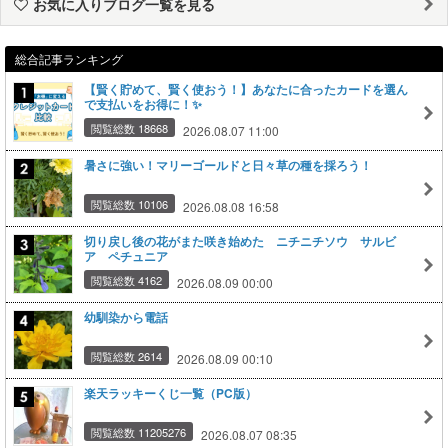
お気に入りブログ一覧を見る
総合記事ランキング
【賢く貯めて、賢く使おう！】あなたに合ったカードを選ん
で支払いをお得に！✨
閲覧総数 18668
2026.08.07 11:00
暑さに強い！マリーゴールドと日々草の種を採ろう！
閲覧総数 10106
2026.08.08 16:58
切り戻し後の花がまた咲き始めた ニチニチソウ サルビ
ア ペチュニア
閲覧総数 4162
2026.08.09 00:00
幼馴染から電話
閲覧総数 2614
2026.08.09 00:10
楽天ラッキーくじ一覧（PC版）
閲覧総数 11205276
2026.08.07 08:35