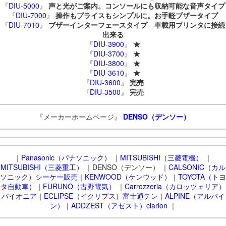
『
DIU-5000
』
声と光がご案内。コンソールにも収納可能な音声タイプ
『
DIU-7000
』
操作もプライスもシンプルに。お手軽ブザータイプ
『
DIU-7010
』
ブザーインターフェースタイプ 車載用プリンタに接続
出来る
『
DIU-3900
』
★
『
DIU-3700
』
★
『
DIU-3800
』
★
『
DIU-3610
』
★
『
DIU-3600
』
完売
『
DIU-3500
』
完売
『メーカーホームページ』
DENSO（デンソー）
｜
Panasonic（パナソニック）
｜
MITSUBISHI（三菱電機）
｜
MITSUBISHI（三菱重工）
｜DENSO（デンソー） ｜
CALSONIC（カル
ソニック）シーケー販売｜KENWOOD（ケンウッド）｜TOYOTA（トヨ
タ自動車）｜FURUNO（古野電気）
｜
Carrozzeria（カロッツェリア）
パイオニア｜ECLIPSE（イクリプス）富士通テン｜ALPINE（アルパイ
ン）｜ADDZEST（アゼスト）clarion
｜