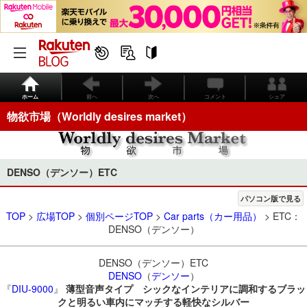
ホーム
前へ
次へ
コメント
シェア
物欲市場（Worldly desires market）
DENSO（デンソー）ETC
パソコン版で見る
TOP
>
広場TOP
>
個別ページTOP
>
Car parts（カー用品）
> ETC：
DENSO（デンソー）
DENSO（デンソー）ETC
DENSO
（
デンソー
）
『
DIU-9000
』
薄型音声タイプ シックなインテリアに調和するブラッ
クと明るい車内にマッチする軽快なシルバー