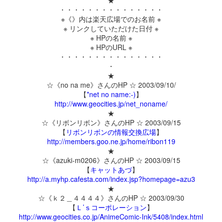
・・・・・・・・・・・・・・・
※《》内は楽天広場でのお名前 ※
※ リンクしていただけた日付 ※
※ HPの名前 ※
※ HPのURL ※
・・・・・・・・・・・・・・・
・
★
☆《no na me》さんのHP ☆ 2003/09/10/
【
*net no name:-)
】
http://www.geocities.jp/net_noname/
★
☆《リボンリボン》さんのHP ☆ 2003/09/15
【
リボンリボンの情報交換広場
】
http://members.goo.ne.jp/home/ribon119
★
☆《azuki-m0206》さんのHP ☆ 2003/09/15
【
キャットあづ
】
http://a.myhp.cafesta.com/index.jsp?homepage=azu3
★
☆《ｋ２＿４４４４》さんのHP ☆ 2003/09/30
【
Ｌ’ｓコーポレーション
】
http://www.geocities.co.jp/AnimeComic-Ink/5408/index.html