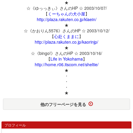
★
☆《ゆっっきぃ》さんのHP ☆ 2003/10/07/
【
くーちゃんの犬小屋
】
http://plaza.rakuten.co.jp/klaein/
★
☆《かおりん5576》さんのHP ☆ 2003/10/12/
【
心赴くままに
】
http://plaza.rakuten.co.jp/kaorinjp/
★
☆《bingo!》さんのHP ☆ 2003/10/16/
【
Life in Yokohama
】
http://home.r06.itscom.net/sheltie/
★
・
・
・
★
他のフリーページを見る
プロフィール