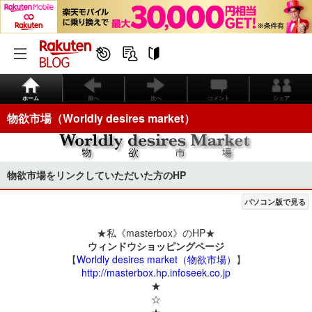
ホーム
前へ
次へ
コメント
シェア
物欲市場（Worldly desires market）
物欲市場をリンクしていただいた方のHP
パソコン版で見る
★私《masterbox》のHP★
ウィンドウショッピングページ
【
Worldly desires market（物欲市場）
】
http://masterbox.hp.infoseek.co.jp
★
☆
★