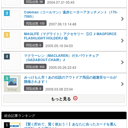
閲覧総数 98
2004.07.31 05:45
Coleman（コールマン）遠赤ヒーターアタッチメント（170-
7065）
閲覧総数 100
2007.06.13 14:48
MAGLITE（マグライト）アクセサリー 【2】♪ MAGFORCE
FLASHLIGHT HOLDER♪ 他
閲覧総数 6
2005.05.16 04:03
マクラーレン（MACLAREN）ガタバウトチェア
（GADABOUT CHAIR）♪
閲覧総数 956
2005.05.26 22:43
みっけもん市！あの伝説のアウトドア用品の超激安セールが
開催されます！
閲覧総数 8
2009.03.08 23:04
もっと見る
総合記事ランキング
【賢く貯めて、賢く使おう！】あなたに合ったカードを選ん