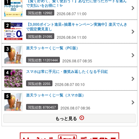
【賢く貯めて、賢く使おう！】あなたに合ったカードを選ん
で支払いをお得に！✨
閲覧総数 12992
2026.08.07 11:00
【3,000ポイント進呈×抽選キャンペーン実施中】楽天でんき
で固定費見直し
閲覧総数 21095
2026.08.04 11:00
楽天ラッキーくじ一覧（PC版）
閲覧総数 11201444
2026.08.07 08:35
スマホは常に手元に・微笑み返したくなる千日紅
閲覧総数 2255
2026.08.07 00:10
楽天ラッキーくじ一覧（スマホ版）
閲覧総数 8780457
2026.08.07 08:36
もっと見る