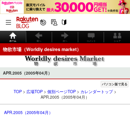
ホーム
前へ
次へ
コメント
シェア
物欲市場（Worldly desires market）
APR.2005（2005年04月）
パソコン版で見る
TOP
>
広場TOP
>
個別ページTOP
>
カレンダートップ
>
APR.2005（2005年04月）
Sun
Mon
Tue
Wed
Thu
Fri
Sat
APR.2005（2005年04月）