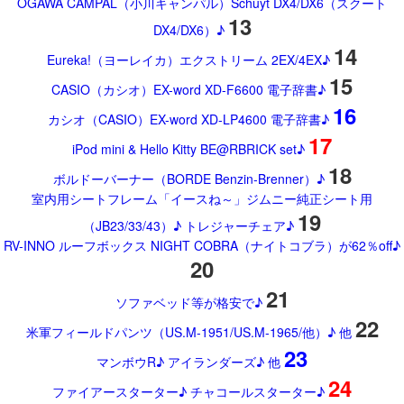
OGAWA CAMPAL（小川キャンパル）Schuyt DX4/DX6（スクート
13
DX4/DX6）♪
14
Eureka!（ヨーレイカ）エクストリーム 2EX/4EX♪
15
CASIO（カシオ）EX-word XD-F6600 電子辞書♪
16
カシオ（CASIO）EX-word XD-LP4600 電子辞書♪
17
iPod mini & Hello Kitty BE@RBRICK set♪
18
ボルドーバーナー（BORDE Benzin-Brenner）♪
室内用シートフレーム「イースね～」ジムニー純正シート用
19
（JB23/33/43）♪ トレジャーチェア♪
RV-INNO ルーフボックス NIGHT COBRA（ナイトコブラ）が62％off♪
20
21
ソファベッド等が格安で♪
22
米軍フィールドパンツ（US.M-1951/US.M-1965/他）♪ 他
23
マンボウR♪ アイランダーズ♪ 他
24
ファイアースターター♪ チャコールスターター♪