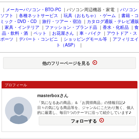
｜
メーカーパソコン・BTO-PC
｜パソコン周辺機器・家電 ｜
パソコン
ソフト
｜
各種ネットサービス
｜
玩具（おもちゃ）・ゲーム
｜
書籍・コ
ミック・DVD・CD
｜
旅行・ツアー・宿泊
｜
カタログ通販・テレビ通販
｜
家具・インテリア
｜
ファッション・ブランド品
｜
香水・化粧品
｜
食
品・飲料・酒
｜
ペット
｜
お花屋さん
｜
車・バイク
｜
アウトドア・ス
ポーツ
｜
デパート・コンビニ
｜
ショッピングモール等
｜
アフィリエイ
ト（ASP）
｜
他のフリーページを見る
プロフィール
masterboxさん
「気になるあの商品」＆「お買得商品」の情報日記♪
日々の気になる商品等を、ジャンルにこだわり無く、個人
的に厳選し、毎日1つのテーマに沿って紹介しています♪
フォローする