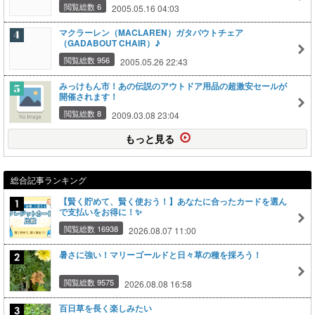
閲覧総数 6
2005.05.16 04:03
マクラーレン（MACLAREN）ガタバウトチェア
（GADABOUT CHAIR）♪
閲覧総数 956
2005.05.26 22:43
みっけもん市！あの伝説のアウトドア用品の超激安セールが
開催されます！
閲覧総数 8
2009.03.08 23:04
もっと見る
総合記事ランキング
【賢く貯めて、賢く使おう！】あなたに合ったカードを選ん
で支払いをお得に！✨
閲覧総数 16938
2026.08.07 11:00
暑さに強い！マリーゴールドと日々草の種を採ろう！
閲覧総数 9575
2026.08.08 16:58
百日草を長く楽しみたい