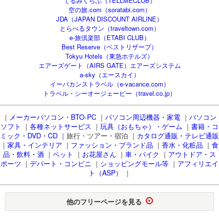
てるみくらぶ（TELLMECLUB）
空の旅.com（soratabi.com）
JDA（JAPAN DISCOUNT AIRLINE）
とらべるタウン（traveltown.com）
e-旅倶楽部（ETABI CLUB）
Best Reserve（ベストリザーブ）
Tokyu Hotels（東急ホテルズ）
エアーズゲート（AIRS GATE）エアーズシステム
a-sky（エースカイ）
イーバカンストラベル（e-vacance.com）
トラベル・シーオージェーピー（travel.co.jp）
｜
メーカーパソコン・BTO-PC
｜
パソコン周辺機器・家電
｜
パソコン
ソフト
｜
各種ネットサービス
｜
玩具（おもちゃ）・ゲーム
｜
書籍・コ
ミック・DVD・CD
｜旅行・ツアー・宿泊 ｜
カタログ通販・テレビ通販
｜
家具・インテリア
｜
ファッション・ブランド品
｜
香水・化粧品
｜
食
品・飲料・酒
｜
ペット
｜
お花屋さん
｜
車・バイク
｜
アウトドア・ス
ポーツ
｜
デパート・コンビニ
｜
ショッピングモール等
｜
アフィリエイ
ト（ASP）
｜
他のフリーページを見る