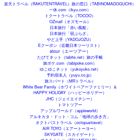
楽天トラベル（RAKUTENTRAVEL）旅の窓口（TABINOMADOGUCHI）
一休.com（ikyu.com）
トクートラベル（TOCOO）
OZmall（オズモール）
日本旅行「赤い風船」
日本旅行「宿ぷらざ」
やど上手（YADOJOZU）
Eクーポン（近畿日本ツーリスト）
atour（エーツアー）
たびてネット（tabite.net）旅の手帳
旅ポケ.com（tabipoke.com）
ゆこゆこネット（yukoyuko.net）
予約宿名人（yuyu.co.jp）
旅スパート（MRトラベル）
White Bear Family（ホワイトベアーファミリー）＆
HAPPY HOLIDAY（ハッピーホリデー）
JHC（ジェイエイチシー）
トマトツアー
アップルワールド（appleworld）
アルキカタ・ドット・コム「地球の歩き方」
オクトパストラベル（octopustravel）
AIR TOYO（エアートーヨー）
SKYGATE（スカイゲート）