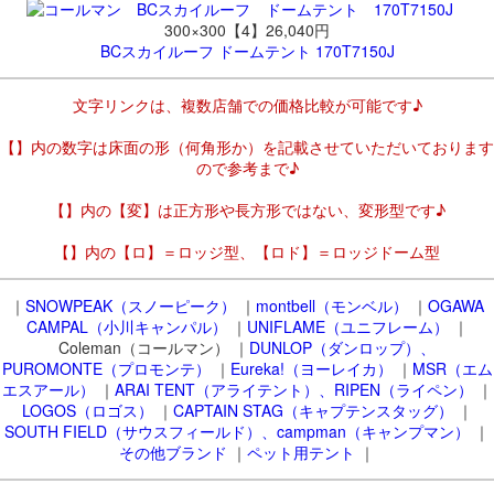
300×300【4】26,040円
BCスカイルーフ ドームテント 170T7150J
文字リンクは、複数店舗での価格比較が可能です♪
【】内の数字は床面の形（何角形か）を記載させていただいております
ので参考まで♪
【】内の【変】は正方形や長方形ではない、変形型です♪
【】内の【ロ】＝ロッジ型、【ロド】＝ロッジドーム型
｜
SNOWPEAK（スノーピーク）
｜
montbell（モンベル）
｜
OGAWA
CAMPAL（小川キャンパル）
｜
UNIFLAME（ユニフレーム）
｜
Coleman（コールマン） ｜
DUNLOP（ダンロップ）、
PUROMONTE（プロモンテ）
｜
Eureka!（ヨーレイカ）
｜
MSR（エム
エスアール）
｜
ARAI TENT（アライテント）、RIPEN（ライペン）
｜
LOGOS（ロゴス）
｜
CAPTAIN STAG（キャプテンスタッグ）
｜
SOUTH FIELD（サウスフィールド）、campman（キャンプマン）
｜
その他ブランド
｜
ペット用テント
｜