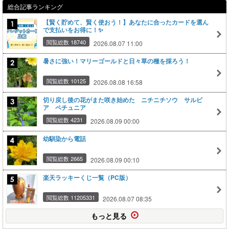
総合記事ランキング
【賢く貯めて、賢く使おう！】あなたに合ったカードを選ん
で支払いをお得に！✨
閲覧総数 18740
2026.08.07 11:00
暑さに強い！マリーゴールドと日々草の種を採ろう！
閲覧総数 10125
2026.08.08 16:58
切り戻し後の花がまた咲き始めた ニチニチソウ サルビ
ア ペチュニア
閲覧総数 4231
2026.08.09 00:00
幼馴染から電話
閲覧総数 2665
2026.08.09 00:10
楽天ラッキーくじ一覧（PC版）
閲覧総数 11205331
2026.08.07 08:35
もっと見る