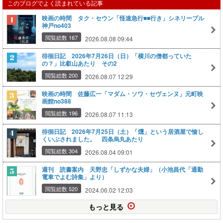
このブログでよく読まれている記事
映画の時間 タク・セウン「怪速急行■■行き」シネリーブル
神戸no403
閲覧総数 167
2026.08.08 09:44
徘徊日記 2026年7月26日（日）「横川の僧都っていた
の？」比叡山あたり その2
閲覧総数 200
2026.08.07 12:29
映画の時間 佐藤広一「マダム・ソワ・セヴェンヌ」元町映
画館no388
閲覧総数 196
2026.08.07 11:13
徘徊日記 2026年7月25日（土）「燻」という居酒屋で愉し
くいぶされました。 四条烏丸あたり
閲覧総数 304
2026.08.04 09:01
週刊 読書案内 天野忠「しずかな夫婦」（小池昌代「通勤
電車でよむ詩集」より）
閲覧総数 520
2024.06.02 12:03
もっと見る