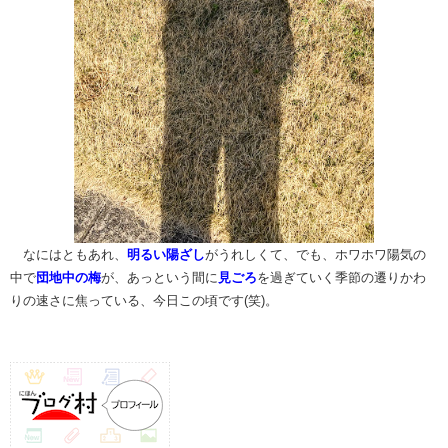
​ なにはともあれ、
明るい陽ざし
がうれしくて、でも、ホワホワ陽気の
中で
団地中の梅
が、あっという間に
見ごろ
を過ぎていく季節の遷りかわ
りの速さに焦っている、今日この頃です(笑)。 ​