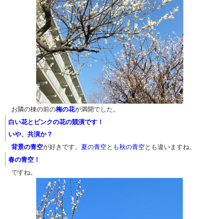
​​​​​​​​​​ お隣の棟の前の
梅の花
が満開でした。
白い花とピンクの花の競演です！
いや、共演か？
​
背景の青空
が好きです。
夏の青空
とも
秋の青空
とも違いますね。​
​春の青空！​
​ ですね。​​​​​​​​​​