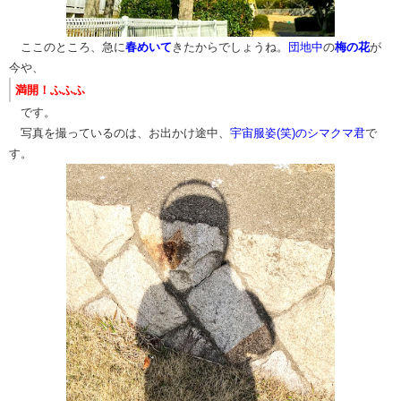
​ ここのところ、急に
春めいて
きたからでしょうね。
団地中
の
梅の花
が
今や、
満開！ふふふ​​
​
です。
写真を撮っているのは、お出かけ途中、
宇宙服姿(笑)のシマクマ君
で
す。