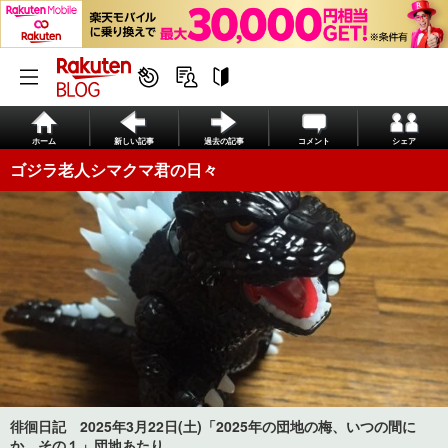
ホーム
新しい記事
過去の記事
コメント
シェア
ゴジラ老人シマクマ君の日々
徘徊日記 2025年3月22日(土)「2025年の団地の梅、いつの間に
か…その１」団地あたり