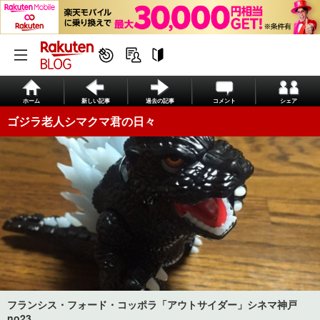
ホーム
新しい記事
過去の記事
コメント
シェア
ゴジラ老人シマクマ君の日々
フランシス・フォード・コッポラ「アウトサイダー」シネマ神戸
no23