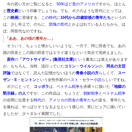
今の若い方がご覧になると、
50年ほど昔のアメリカ
ですから、ほとん
ど
歴史劇
という印象でしょうね。でも、ボクのような世代にとっては、
この
映画
に登場する、
この時代
に
10代から20歳前後の青年たち
というの
は、少し年上で、のちに、
団塊の世代
とかよばれている人たちから、ほ
ぼ、同世代なのですね。
「ああ、あの頃の青年か…」
​
そういう、ちょっと懐かしいいような、一方で、同じ田舎でも、あの
国の田舎とこの国の田舎ではエライ違うなという気分で見終えました。
原作
の
「アウトサイダー」(集英社文庫)
という書名には覚えがあります
が、もちろん、当時、流行っていた
コリン・ウイルソン
の、
同名の文芸
評論
ではなくて、読んだ記憶がないほうの
青春小説の方
らしくて、
スー
ザン・E・ヒントン
という女性作家の
ベスト・セラー小説
らしいですね。
ボクにとって、
コッポラ
は、
ベトナム戦争
を赤裸々に描いた
「地獄の
黙示録」の人
ですが、この作品は、ちょうど、
朝鮮戦争
と
ベトナム戦争
の谷間に位置する
時代
の、
アメリカの田舎の青年たち
の姿を、青年たち
を撮れば、やっぱりそうなるよなという感じの、実にピュアに描いてい
ましたが、少々ダルイ展開でした。