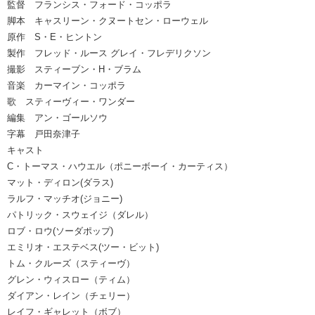
監督 フランシス・フォード・コッポラ
脚本 キャスリーン・クヌートセン・ローウェル
原作 S・E・ヒントン
製作 フレッド・ルース グレイ・フレデリクソン
撮影 スティーブン・H・ブラム
音楽 カーマイン・コッポラ
歌 スティーヴィー・ワンダー
編集 アン・ゴールソウ
字幕 戸田奈津子
キャスト
C・トーマス・ハウエル（ポニーボーイ・カーティス）
マット・ディロン(ダラス)
ラルフ・マッチオ(ジョニー)
パトリック・スウェイジ（ダレル）
ロブ・ロウ(ソーダポップ)
エミリオ・エステベス(ツー・ビット)
トム・クルーズ（スティーヴ）
グレン・ウィスロー（ティム）
ダイアン・レイン（チェリー）
レイフ・ギャレット（ボブ）