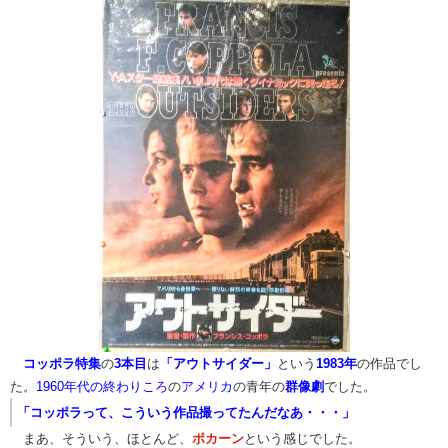
​
コッポラ特集
の
3本目
は
「アウトサイダー」
という
1983年
の作品でし
た。
1960年代の終わりころ
の
アメリカ
の青年の
群像劇
でした。
​「コッポラって、こういう作品撮ってたんだなあ・・・」
​
まあ、そういう、ほとんど、
ポカーン
という感じでした。