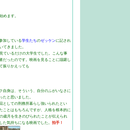
り始めます。
参加している
学生たち
の
ゼッケン
に記され
いてきました。
見ているだけの大学生でした。こんな事
者だったのです。映画を見ることに躊躇し
て振りかえっても​
ク自身は、そういう、自分のふがいなさに
ったと思いました。
囚としての刑務所暮らし強いられたとい
たことはもちろんですが、人格を根本的に
年の歳月を生きのびられたことが伝えられ
した気持ちになる映画でした。
拍手！