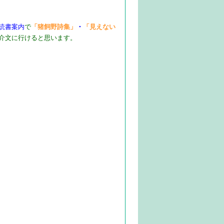
読書案内
で​
「猪飼野詩集」
・​
「見えない
介文に行けると思います。