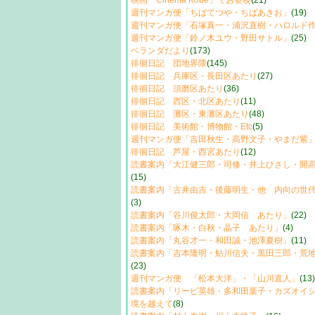
映画「Cinema Kobe」でお昼寝
(21)
週刊マンガ便「ちばてつや・ちばあきお」
(19)
週刊マンガ便「石塚真一・浦沢直樹・ハロルド
週刊マンガ便「鈴ノ木ユウ・野田サトル」
(25)
ベランダだより
(173)
徘徊日記 団地界隈
(145)
徘徊日記 兵庫区・長田区あたり
(27)
徘徊日記 須磨区あたり
(36)
徘徊日記 西区・北区あたり
(11)
徘徊日記 灘区・東灘区あたり
(48)
徘徊日記 美術館・博物館・Etc
(5)
週刊マンガ便「吉田秋生・高野文子・やまだ紫
徘徊日記 芦屋・西宮あたり
(12)
読書案内「大江健三郎・司修・井上ひさし・開
(15)
読書案内「古井由吉・後藤明生・他 内向の世
(3)
読書案内「谷川俊太郎・大岡信 あたり」
(22)
読書案内「啄木・白秋・晶子 あたり」
(4)
読書案内「丸谷才一・和田誠・池澤夏樹」
(11)
読書案内「吉本隆明・鮎川信夫・黒田三郎・荒
(23)
週刊マンガ便 「松本大洋」・「山川直人」
(13)
読書案内「リービ英雄・多和田葉子・カズオイ
境を越えて
(8)