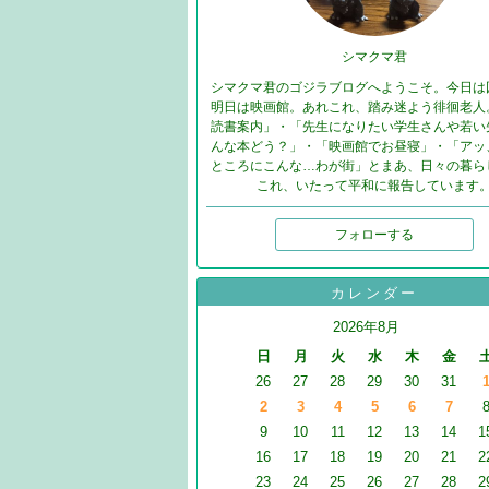
シマクマ君
シマクマ君のゴジラブログへようこそ。今日は
明日は映画館。あれこれ、踏み迷よう徘徊老人
読書案内」・「先生になりたい学生さんや若い
んな本どう？」・「映画館でお昼寝」・「アッ
ところにこんな…わが街」とまあ、日々の暮ら
これ、いたって平和に報告しています
フォローする
カレンダー
2026年8月
日
月
火
水
木
金
26
27
28
29
30
31
2
3
4
5
6
7
9
10
11
12
13
14
1
16
17
18
19
20
21
2
23
24
25
26
27
28
2