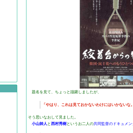
題名を見て、ちょっと躊躇しましたが、​
「やはり、これは見ておかないわけにはいかないな
​そう思いなおして見ました。
小山帥人
と
西村秀樹
というお二人の
共同監督のドキュメン