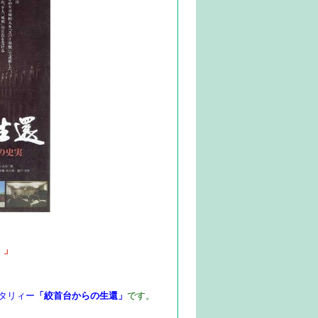
。」
タリィー
「絞首台からの生還」
です。​