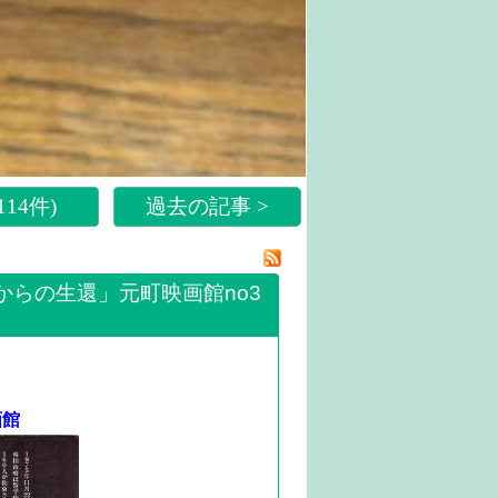
14件)
過去の記事 >
からの生還」元町映画館no3
画館