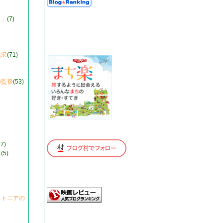
り」
(7)
黒沢
(71)
の監督
(53)
17)
督
(5)
ストニアの