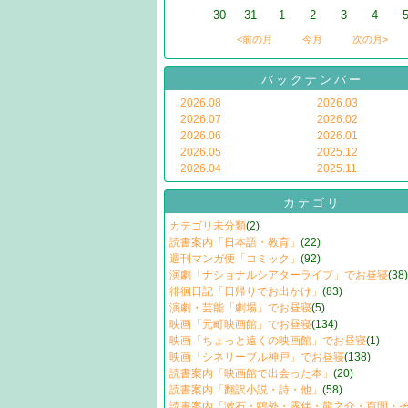
30
31
1
2
3
4
<前の月
今月
次の月>
バックナンバー
2026.08
2026.03
2026.07
2026.02
2026.06
2026.01
2026.05
2025.12
2026.04
2025.11
カテゴリ
カテゴリ未分類
(2)
読書案内「日本語・教育」
(22)
週刊マンガ便「コミック」
(92)
演劇「ナショナルシアターライブ」でお昼寝
(38)
徘徊日記「日帰りでお出かけ」
(83)
演劇・芸能「劇場」でお昼寝
(5)
映画「元町映画館」でお昼寝
(134)
映画「ちょっと遠くの映画館」でお昼寝
(1)
映画「シネリーブル神戸」でお昼寝
(138)
読書案内「映画館で出会った本」
(20)
読書案内「翻訳小説・詩・他」
(58)
読書案内「漱石・鴎外・露伴・龍之介・百閒・