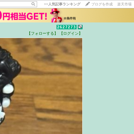
>>
人気記事ランキング
ブログを作成
楽天市場
2627273
【フォローする】
【ログイン】
【毎日開催】
15記事にいいね！で1ポイント
10秒滞在
いいね!
--
/
--