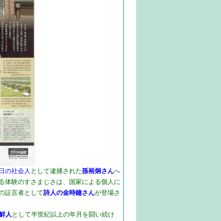
日の社会人
として逮捕された
孫裕炯さん
へ
る体験のすさまじさは、国家による個人に
の証言者として
詩人の金時鐘さん
が登場さ
鮮人
として半世紀以上の年月を闘い続け