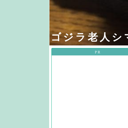
ゴジラ老人シ
PR