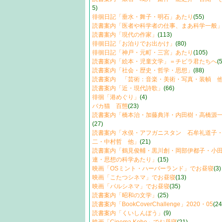
5)
徘徊日記「垂水・舞子・明石」あたり
(55)
読書案内「医者や科学者の仕事、まあ科学一般
読書案内「現代の作家」
(113)
徘徊日記「お泊りでお出かけ」
(80)
徘徊日記「神戸・元町・三宮」あたり
(105)
読書案内「絵本・児童文学」＝チビラ君たちへ
(
読書案内「社会・歴史・哲学・思想」
(88)
読書案内 「芸術：音楽・美術・写真・装幀 
読書案内「近・現代詩歌」
(66)
徘徊「港めぐり」
(4)
バカ猫 百態
(23)
読書案内「橋本治・加藤典洋・内田樹・高橋源
(27)
読書案内「水俣・アフガニスタン 石牟礼道子
二・中村哲 他」
(21)
読書案内「鶴見俊輔・黒川創・岡部伊都子・小
連・思想の科学あたり」
(15)
映画「OSミント・ハーバーランド」でお昼寝
(3)
映画「こたつシネマ」でお昼寝
(13)
映画「パルシネマ」でお昼寝
(35)
読書案内「昭和の文学」
(25)
読書案内「BookCoverChallenge」2020・05
(24
読書案内「くいしんぼう」
(9)