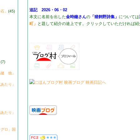
追記 2026・06・02
作石」
(45)
本文に名前を出した
金時鐘さん
の
「猪飼野詩集」
については
町」
と題して紹介の途上です。クリックしていただければ紹
」
(7)
高健 他」
代あたり」
地あたり」
シグロ」国