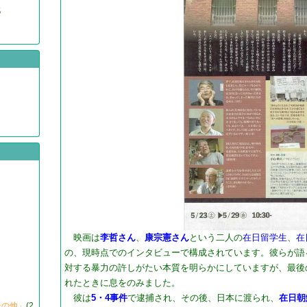
5
映画は
李哲さん
、
康宗憲さん
という二人の
在日留学生
、
在
の、現時点でのインタビューで構成されています。彼らが語
対する暴力の許しがたい本質を明らかにしていますが、最後
れたときに息をのみました。
彼は
5・4事件
で逮捕され、その後、日本に渡られ、
在日朝
その他」
(2