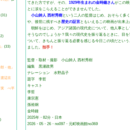
てきた方ですが、その、
1929年生まれの金時鐘さん
がこの映
とに涙をこらえることができませんでした。
」
(31)
小山帥人 西村秀樹
という二人の監督はじめ、おそらく多
や、後世に残すべき
歴史の証言
ともいえるこの映画が出来上
朝鮮をはじめ、アジア諸国の現代史について、他人事とし
そうなのでしょうか？我々の現代史を振り返るときに、目を
52)
ついて、きちんと振り返る必要を感じる今日この頃だという
他」
(33)
ました。
拍手！
監督・取材・撮影 小山帥人 西村秀樹
編集 黒瀬政男
一郎・他」
ナレーション 水野晶子
・渡辺京
題字 李哲
キャスト
田実 べ平
李哲
康宗憲
孫裕炯
金時鐘
2025年・82分・日本
)
2026・05・26・no097・元町映画館no369