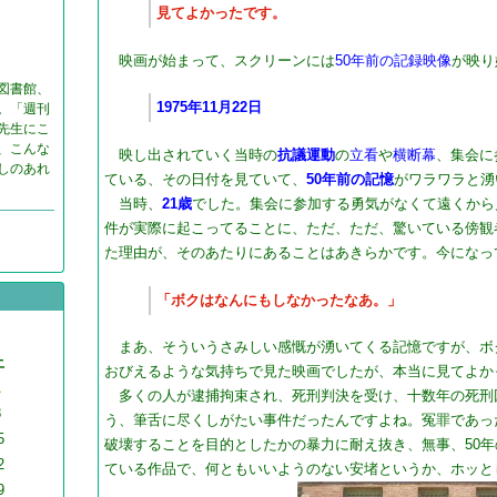
見てよかったです。
映画が始まって、スクリーンには
50年前の記録映像
が​映
図書館、
1975年11月22日
。「週刊
先生にこ
、こんな
​
映し出されていく当時の
抗議運動
の
立看
や
横断幕
、集会に
しのあれ
ている、その日付を見ていて、
50年前の記憶
がワラワラと湧
。
当時、
21歳
でした。集会に参加する勇気がなくて遠くから
件が実際に起こってることに、ただ、ただ、驚いている傍観
た理由が、そのあたりにあることはあきらかです。今になっ
「ボクはなんにもしなかったなあ。」
​まあ、そういうさみしい感慨が湧いてくる記憶ですが、ボ
土
おびえるような気持ちで見た映画でしたが、本当に見てよか
1
多くの人が逮捕拘束され、死刑判決を受け、十数年の死刑
8
う、筆舌に尽くしがたい事件だったんですよね。冤罪であっ
5
破壊することを目的としたかの暴力に耐え抜き、無事、50
2
ている作品で、何ともいいようのない安堵というか、ホッと
9