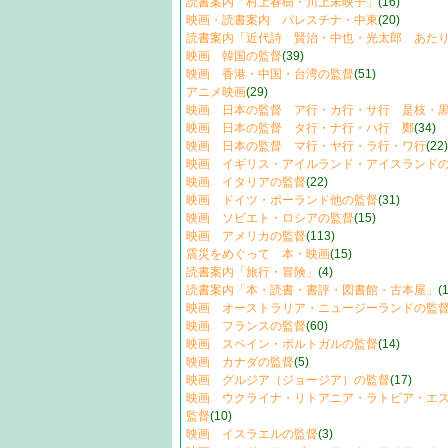
読書案内「村上春樹・川上未映子」
(16)
映画・読書案内 パレスチナ・中東
(20)
読書案内「近代詩 賢治・中也・光太郎 あた
映画 韓国の監督
(39)
映画 香港・中国・台湾の監督
(51)
アニメ映画
(29)
映画 日本の監督 ア行・カ行・サ行 是枝・
映画 日本の監督 タ行・ナ行・ハ行 鄭
(34)
映画 日本の監督 マ行・ヤ行・ラ行・ワ行
(22)
映画 イギリス・アイルランド・アイスランド
映画 イタリアの監督
(22)
映画 ドイツ・ポーランド他の監督
(31)
映画 ソビエト・ロシアの監督
(15)
映画 アメリカの監督
(113)
震災をめぐって 本・映画
(15)
読書案内「旅行・冒険」
(4)
読書案内「本・読書・書評・図書館・古本屋」
(
映画 オーストラリア・ニュージーランドの監
映画 フランスの監督
(60)
映画 スペイン・ポルトガルの監督
(14)
映画 カナダの監督
(5)
映画 グルジア（ジョージア）の監督
(17)
映画 ウクライナ・リトアニア・ラトビア・エ
監督
(10)
映画 イスラエルの監督
(3)