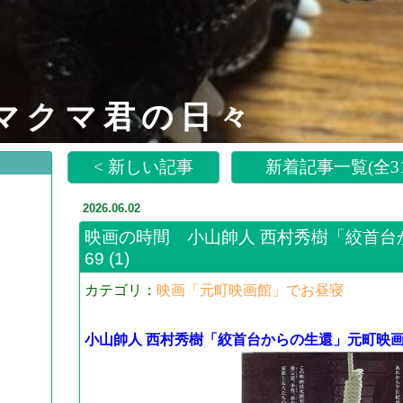
マクマ君の日々
< 新しい記事
新着記事一覧(全31
2026.06.02
映画の時間 小山帥人 西村秀樹「絞首台
69
(1)
カテゴリ：
映画「元町映画館」でお昼寝
小山帥人 西村秀樹「絞首台からの生還」元町映