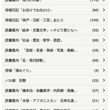
徘徊日記「お泊りでお出かけ」
(80)
徘徊日記「神戸・元町・三宮」あたり
(105)
読書案内「絵本・児童文学」＝チビラ君たちへ
(52)
読書案内「社会・歴史・哲学・思想」
(88)
読書案内 「芸術：音楽・美術・写真・装幀 他」
(33)
読書案内「近・現代詩歌」
(66)
徘徊「港めぐり」
(4)
バカ猫 百態
(23)
読書案内「橋本治・加藤典洋・内田樹・高橋源一郎・他」
(27)
読書案内「水俣・アフガニスタン 石牟礼道子・渡辺京二・中村哲 他」
(21)