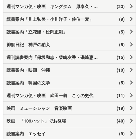
週刊マンガ便・映画 キングダム 原泰久・佐藤信介
(23)
読書案内「川上弘美・小川洋子・佐伯一麦」
(9)
読書案内「立花隆・松岡正剛」
(5)
徘徊日記 神戸の狛犬
(5)
週刊読書案内「保坂和志・柴崎友香・磯崎憲一郎とか」
(15)
読書案内・映画 沖縄
(10)
読書案内 韓国の文学
(5)
週刊マンガ便・映画 武田一義 こうの史代
(11)
映画 ミュージシャン 音楽映画
(19)
映画 「109ハット」でお昼寝
(40)
読書案内 エッセイ
(9)