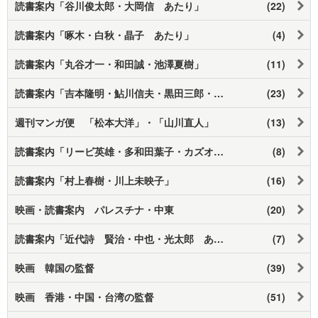
読書案内「谷川俊太郎・大岡信 あたり」
(22)
読書案内「啄木・白秋・晶子 あたり」
(4)
読書案内「丸谷才一・和田誠・池澤夏樹」
(11)
読書案内「吉本隆明・鮎川信夫・黒田三郎・荒地あたり」
(23)
週刊マンガ便 「松本大洋」・「山川直人」
(13)
読書案内「リービ英雄・多和田葉子・カズオイシグロ」国境を越えて
(8)
読書案内「村上春樹・川上未映子」
(16)
映画・読書案内 パレスチナ・中東
(20)
読書案内「近代詩 賢治・中也・光太郎 あたり」
(7)
映画 韓国の監督
(39)
映画 香港・中国・台湾の監督
(51)