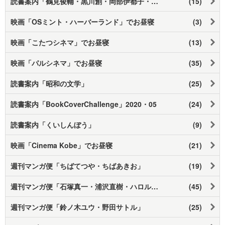
読書案内「鶴見俊輔・黒川創・岡部伊都子・小田実 べ平連・思想の科学あたり」
(15)
映画「OSミント・ハーバーランド」でお昼寝
(3)
映画「こたつシネマ」でお昼寝
(13)
映画「パルシネマ」でお昼寝
(35)
読書案内「昭和の文学」
(25)
読書案内「BookCoverChallenge」2020・05
(24)
読書案内「くいしんぼう」
(9)
映画「Cinema Kobe」でお昼寝
(21)
週刊マンガ便「ちばてつや・ちばあきお」
(19)
週刊マンガ便「石塚真一・浦沢直樹・ハロルド作石」
(45)
週刊マンガ便「鈴ノ木ユウ・野田サトル」
(25)