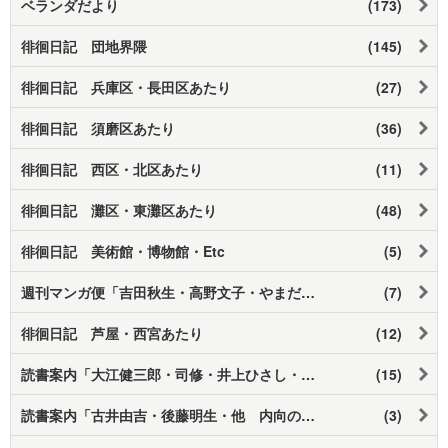
ベランダだより
(173)
徘徊日記 団地界隈
(145)
徘徊日記 兵庫区・長田区あたり
(27)
徘徊日記 須磨区あたり
(36)
徘徊日記 西区・北区あたり
(11)
徘徊日記 灘区・東灘区あたり
(48)
徘徊日記 美術館・博物館・Etc
(5)
週刊マンガ便「吉田秋生・高野文子・やまだ紫」
(7)
徘徊日記 芦屋・西宮あたり
(12)
読書案内「大江健三郎・司修・井上ひさし・開高健 他」
(15)
読書案内「古井由吉・後藤明生・他 内向の世代あたり」
(3)