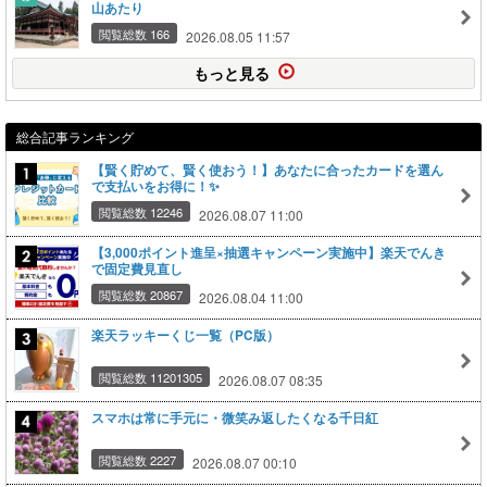
山あたり
閲覧総数 166
2026.08.05 11:57
もっと見る
総合記事ランキング
【賢く貯めて、賢く使おう！】あなたに合ったカードを選ん
で支払いをお得に！✨
閲覧総数 12246
2026.08.07 11:00
【3,000ポイント進呈×抽選キャンペーン実施中】楽天でんき
で固定費見直し
閲覧総数 20867
2026.08.04 11:00
楽天ラッキーくじ一覧（PC版）
閲覧総数 11201305
2026.08.07 08:35
スマホは常に手元に・微笑み返したくなる千日紅
閲覧総数 2227
2026.08.07 00:10