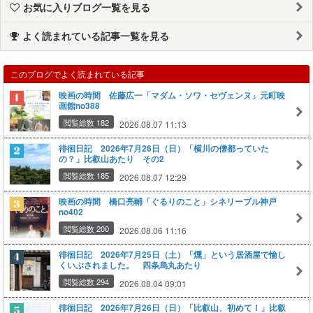
お気に入りブログ一覧を見る
よく読まれている記事一覧を見る
このブログでよく読まれている記事
映画の時間 佐藤広一「マダム・ソワ・セヴェンヌ」元町映
画館no388
閲覧総数 182
2026.08.07 11:13
徘徊日記 2026年7月26日（日）「横川の僧都っていた
の？」比叡山あたり その2
閲覧総数 185
2026.08.07 12:29
映画の時間 橋口亮輔「ぐるりのこと」シネリーブル神戸
no402
閲覧総数 200
2026.08.06 11:16
徘徊日記 2026年7月25日（土）「燻」という居酒屋で愉し
くいぶされました。 四条烏丸あたり
閲覧総数 294
2026.08.04 09:01
徘徊日記 2026年7月26日（日）「比叡山、初めて！」比叡