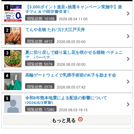
【3,000ポイント進呈×抽選キャンペーン実施中】楽
天でんきで固定費見直し
閲覧総数 16168
2026.08.04 11:00
てんや名物 たれづけ大江戸天丼
閲覧総数 4813
2026.08.05 00:00
夏に切り戻しで繰り返し花を咲かせる植物 ペチュニ
ア バーベナ…
閲覧総数 5079
2026.08.05 00:00
高輪ゲートウェイで乳癌手術前のK子を励ます会
閲覧総数 2578
2026.08.05 07:42
令和8年熊本地震による配送の影響について
(2026/8/3更新)
閲覧総数 17280
2026.08.03 18:15
もっと見る