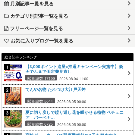
月別記事一覧を見る
カテゴリ別記事一覧を見る
フリーページ一覧を見る
お気に入りブログ一覧を見る
総合記事ランキング
【3,000ポイント進呈×抽選キャンペーン実施中】楽
天でんきで固定費見直し
閲覧総数 17199
2026.08.04 11:00
てんや名物 たれづけ大江戸天丼
閲覧総数 5044
2026.08.05 00:00
夏に切り戻しで繰り返し花を咲かせる植物 ペチュニ
ア バーベナ…
閲覧総数 6725
2026.08.05 00:00