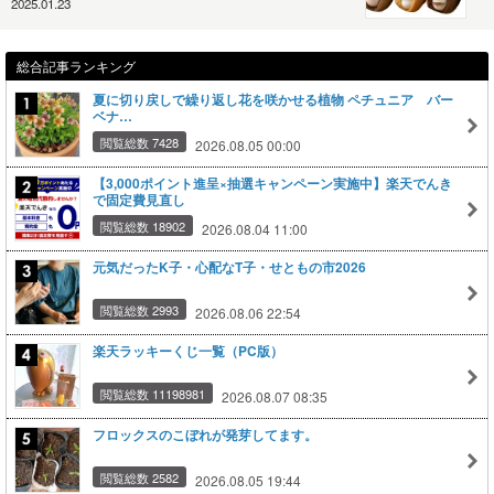
2025.01.23
総合記事ランキング
夏に切り戻しで繰り返し花を咲かせる植物 ペチュニア バー
ベナ…
閲覧総数 7428
2026.08.05 00:00
【3,000ポイント進呈×抽選キャンペーン実施中】楽天でんき
で固定費見直し
閲覧総数 18902
2026.08.04 11:00
元気だったK子・心配なT子・せともの市2026
閲覧総数 2993
2026.08.06 22:54
楽天ラッキーくじ一覧（PC版）
閲覧総数 11198981
2026.08.07 08:35
フロックスのこぼれが発芽してます。
閲覧総数 2582
2026.08.05 19:44