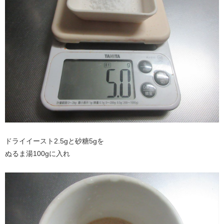
ドライイースト2.5gと砂糖5gを
ぬるま湯100gに入れ