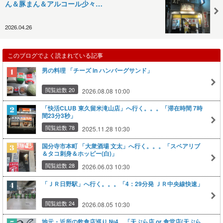
ん＆豚まん＆アルコール少々…
2026.04.26
このブログでよく読まれている記事
男の料理 「チーズ in ハンバーグサンド」
閲覧総数 20
2026.08.08 10:00
「快活CLUB 東久留米滝山店」へ行く。。。「滞在時間 7時
間23分3秒」
閲覧総数 78
2025.11.28 10:30
国分寺市本町 「大衆酒場 文太」へ行く。。。「スペアリブ
＆タコ刺身＆ホッピー(白)」
閲覧総数 28
2026.06.03 10:30
「ＪＲ日野駅」へ行く。。。「4：29分発 ＪＲ中央線快速」
閲覧総数 24
2026.08.05 10:30
地元・近所の飲食店巡り №4 「天ぷら店 or 食堂店(天ぷら