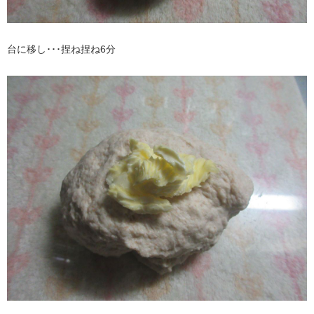
台に移し･･･捏ね捏ね6分