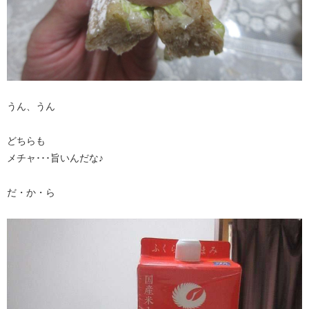
うん、うん
どちらも
メチャ･･･旨いんだな♪
だ・か・ら