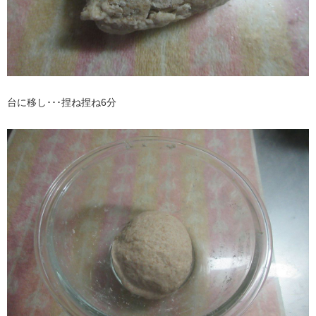
台に移し･･･捏ね捏ね6分