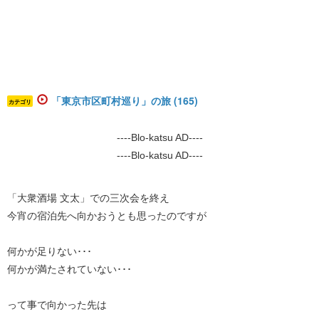
「東京市区町村巡り」の旅 (165)
カテゴリ
----Blo-katsu AD----
----Blo-katsu AD----
「大衆酒場 文太」での三次会を終え
今宵の宿泊先へ向かおうとも思ったのですが
何かが足りない･･･
何かが満たされていない･･･
って事で向かった先は