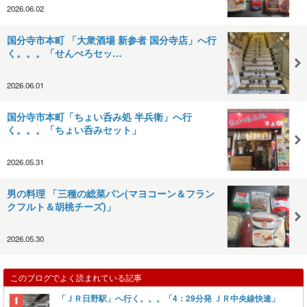
2026.06.02
国分寺市本町 「大衆酒場 新参者 国分寺店」へ行
く。。。「せんべろセッ…
2026.06.01
国分寺市本町「ちょい呑み処 半兵衛」へ行
く。。。「ちょい呑みセット」
2026.05.31
男の料理 「三種の総菜パン(マヨコーン＆フラン
クフルト＆胡桃チーズ)」
2026.05.30
このブログでよく読まれている記事
「ＪＲ日野駅」へ行く。。。「4：29分発 ＪＲ中央線快速」