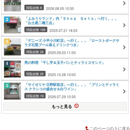
閲覧総数 8
2026.08.05 10:30
「よみうりランド」内「Ｓｈｏｐ Ｇｅｔｓ」へ行く。。。
「お土産二種三点」
閲覧総数 159
2025.07.21 18:20
「デニーズ 小平小川町店」へ行く。。。「ローストポークサ
ラダ石窯ブール添えドリンクつき」
閲覧総数 26
2025.09.23 11:00
男の料理 「干し芋＆玉子パンとティラミスサンド」
閲覧総数 25
2025.10.28 10:00
「サイゼリヤ 日野駅前店」へ行く。。。「プリンとティラミ
ス クラシコの盛合せ＆白ワイン」
閲覧総数 19
2026.07.29 10:30
もっと見る
このページの上に戻る