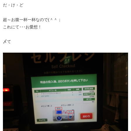
だ・け・ど
超～お腹一杯一杯なので(＾＾；
これにて･･･お愛想！
〆て