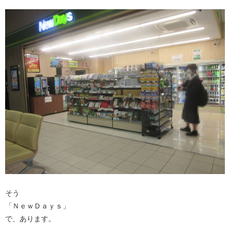
そう
「ＮｅｗＤａｙｓ」
で、あります。