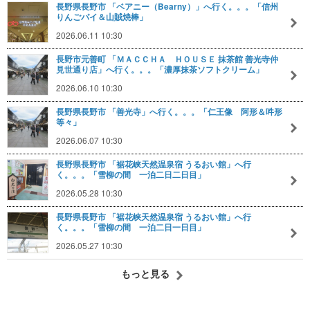
長野県長野市 「ベアニー（Bearny）」へ行く。。。「信州
りんごパイ＆山賊焼棒」
2026.06.11 10:30
長野市元善町 「ＭＡＣＣＨＡ ＨＯＵＳＥ 抹茶館 善光寺仲
見世通り店」へ行く。。。「濃厚抹茶ソフトクリーム」
2026.06.10 10:30
長野県長野市 「善光寺」へ行く。。。「仁王像 阿形＆吽形
等々」
2026.06.07 10:30
長野県長野市 「裾花峡天然温泉宿 うるおい館」へ行
く。。。「雪柳の間 一泊二日二日目」
2026.05.28 10:30
長野県長野市 「裾花峡天然温泉宿 うるおい館」へ行
く。。。「雪柳の間 一泊二日一日目」
2026.05.27 10:30
もっと見る