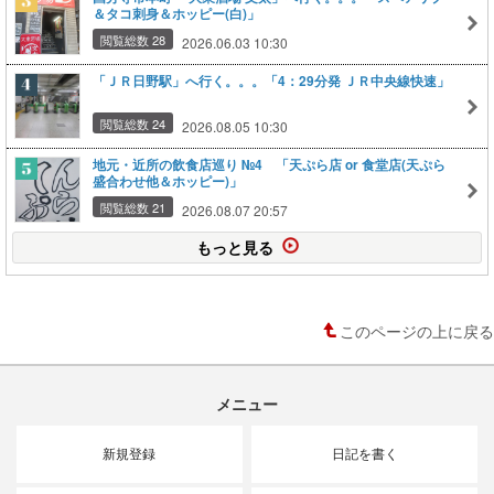
＆タコ刺身＆ホッピー(白)」
閲覧総数 28
2026.06.03 10:30
「ＪＲ日野駅」へ行く。。。「4：29分発 ＪＲ中央線快速」
閲覧総数 24
2026.08.05 10:30
地元・近所の飲食店巡り №4 「天ぷら店 or 食堂店(天ぷら
盛合わせ他＆ホッピー)」
閲覧総数 21
2026.08.07 20:57
もっと見る
このページの上に戻る
メニュー
新規登録
日記を書く