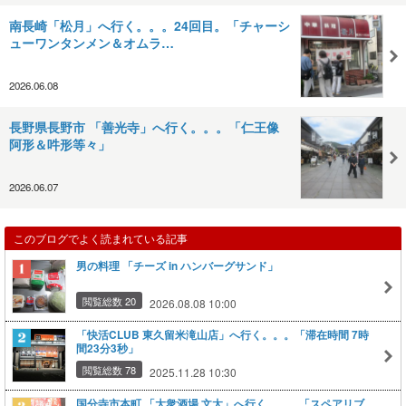
南長崎「松月」へ行く。。。24回目。「チャーシ
ューワンタンメン＆オムラ…
2026.06.08
長野県長野市 「善光寺」へ行く。。。「仁王像
阿形＆吽形等々」
2026.06.07
このブログでよく読まれている記事
男の料理 「チーズ in ハンバーグサンド」
閲覧総数 20
2026.08.08 10:00
「快活CLUB 東久留米滝山店」へ行く。。。「滞在時間 7時
間23分3秒」
閲覧総数 78
2025.11.28 10:30
国分寺市本町 「大衆酒場 文太」へ行く。。。「スペアリブ