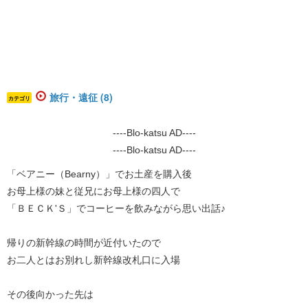
旅行・遠征 (8)
カテゴリ
----Blo-katsu AD----
----Blo-katsu AD----
​​​「ベアニー（Bearny）」でお土産を購入後
お母上様の妹と従兄にお母上様の四人で
「ＢＥＣＫ'Ｓ」でコーヒーを飲みながら思い出話♪
帰りの新幹線の時間が近付いたので
お二人とはお別れし新幹線改札口に入場
その後向かった先は