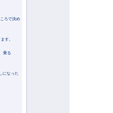
ところで決め
てます。
、乗る
しになった