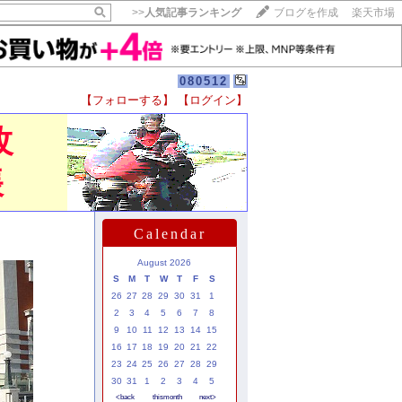
>>
人気記事ランキング
ブログを作成
楽天市場
080512
【フォローする】
【ログイン】
【毎日開催】
12RT改
15記事にいいね！で1ポイント
10秒滞在
帳
いいね!
--
/
--
Calendar
August 2026
S
M
T
W
T
F
S
26
27
28
29
30
31
1
2
3
4
5
6
7
8
9
10
11
12
13
14
15
16
17
18
19
20
21
22
23
24
25
26
27
28
29
30
31
1
2
3
4
5
<back
thismonth
next>