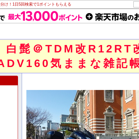
山分け！1日5回検索で1ポイントもらえる
人】白髭＠TDM改R
ADV160気ままな雑記