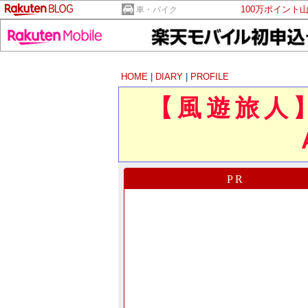
100万ポイント
車・バイク
HOME
|
DIARY
|
PROFILE
【風遊旅
PR