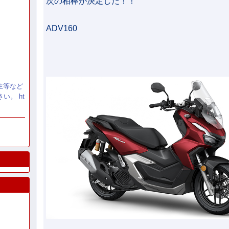
次の相棒が決定した！！
ADV160
生等など
い。 ht