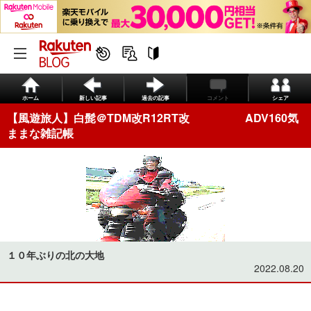
ホーム
新しい記事
過去の記事
コメント
シェア
【風遊旅人】白髭＠TDM改R12RT改 ADV160気
ままな雑記帳
１０年ぶりの北の大地
2022.08.20