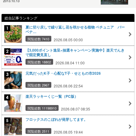
2013.10.13
総合記事ランキング
夏に切り戻しで繰り返し花を咲かせる植物 ペチュニア バー
ベナ…
閲覧総数 7410
2026.08.05 00:00
【3,000ポイント進呈×抽選キャンペーン実施中】楽天でんき
で固定費見直し
閲覧総数 18802
2026.08.04 11:00
元気だったK子・心配なT子・せともの市2026
閲覧総数 2967
2026.08.06 22:54
楽天ラッキーくじ一覧（PC版）
閲覧総数 11198910
2026.08.07 08:35
フロックスのこぼれが発芽してます。
閲覧総数 2511
2026.08.05 19:44