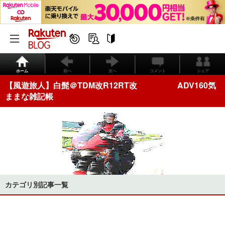
ホーム
前へ
次へ
コメント
シェア
【風遊旅人】白髭＠TDM改R12RT改 ADV160気
ままな雑記帳
カテゴリ別記事一覧