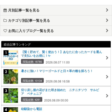
月別記事一覧を見る
カテゴリ別記事一覧を見る
お気に入りブログ一覧を見る
総合記事ランキング
【賢く貯めて、賢く使おう！】あなたに合ったカードを選ん
で支払いをお得に！✨
閲覧総数 18785
2026.08.07 11:00
暑さに強い！マリーゴールドと日々草の種を採ろう！
閲覧総数 10134
2026.08.08 16:58
切り戻し後の花がまた咲き始めた ニチニチソウ サルビ
ア ペチュニア
閲覧総数 4281
2026.08.09 00:00
幼馴染から電話