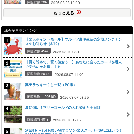
閲覧総数 284
2026.08.08 10:09
もっと見る
総合記事ランキング
【楽天ポイントモール】フルーツ農場生活の定期メンテナン
スのお知らせ（8/12）
閲覧総数 4542
2026.08.10 08:19
【賢く貯めて、賢く使おう！】あなたに合ったカードを選ん
で支払いをお得に！✨
閲覧総数 20300
2026.08.07 11:00
楽天ラッキーくじ一覧（PC版）
閲覧総数 11206460
2026.08.07 08:35
夏に強い！マリーゴールドの入れ替えと千日紅
閲覧総数 4049
2026.08.10 17:07
次回8月～9月お買い物マラソン·楽天スーパーSALEはいつ？