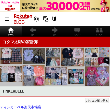
ホーム
前へ
次へ
コメント
シェア
白クマ太郎の家計簿
TINKERBELL
パソコン版で見る
ティンカーベル楽天市場店