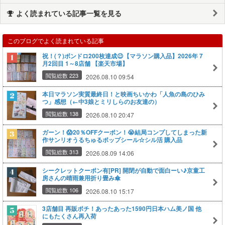
よく読まれている記事一覧を見る
このブログでよく読まれている記事
祝！(？)ボンドロ200枚達成😉【マラソン購入品】2026年 7
月2回目 1～8店舗 【楽天市場】
閲覧総数 223
2026.08.10 09:54
本日マラソン実質最終日！と映画ちいかわ「人魚の島のひみ
つ」感想（←中3娘とミリしらのお友達の）
閲覧総数 138
2026.08.10 20:47
ガーン！😱20％OFFクーポン！😭結局コンプしてしまった新
作サンリオうるちゅるポップシール☆シル活 購入品
閲覧総数 313
2026.08.09 14:06
シークレットクーポン有[PR] 開閉が自動で面白ーい♪京童工
房さんの晴雨兼用折り畳み傘
閲覧総数 106
2026.08.10 15:17
3店舗目 再販ポチ！あったあった1590円日本ハム美ノ国 他
にもたくさん再入荷