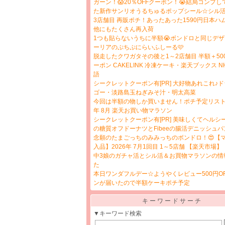
ガーン！😱20％OFFクーポン！😭結局コンプ
た新作サンリオうるちゅるポップシール☆シル活
3店舗目 再販ポチ！あったあった1590円日本ハ
他にもたくさん再入荷
1つも貼らないうちに半額😭ボンドロと同じデ
ーリアのぷちぷにらいふしーる🩷
脱走したクワガタその後と1～2店舗目 半額＋500
ーポン CAKELINK 冷凍ケーキ・楽天ブックス 
語
シークレットクーポン有[PR] 大好物あれこれ♪
ゴー・淡路島玉ねぎみそ汁・明太高菜
今回は半額の物しか買いません！ポチ予定リスト☆
年 8月 楽天お買い物マラソン
シークレットクーポン有[PR] 美味しくてヘルシー
の糖質オフドーナツとFibeeの腸活デニッシュパ
念願のたまごっちのみみっちのボンドロ！😍【
入品】2026年 7月1回目 1～5店舗 【楽天市場】
中3娘のガチャ活とシル活＆お買物マラソンの情
た
本日ワンダフルデー☆ようやくレビュー500円O
ンが届いたので半額ケーキポチ予定
キーワードサーチ
▼キーワード検索