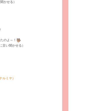
い聞かせる）
）
ったのよ～！
に言い聞かせる）
E（ナルミヤ）