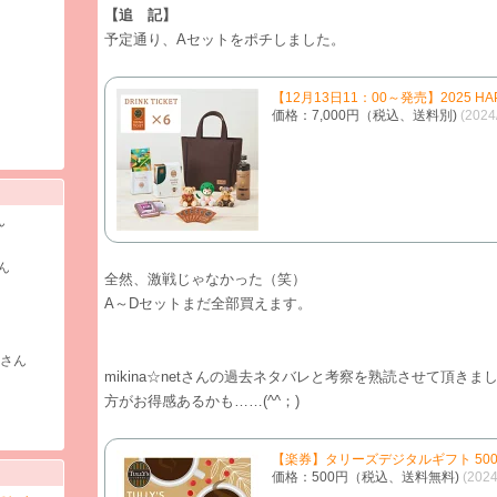
【追 記】
予定通り、Aセットをポチしました。
【12月13日11：00～発売】2025 HA
価格：7,000円（税込、送料別)
(202
ん
ん
全然、激戦じゃなかった（笑）
A～Dセットまだ全部買えます。
)さん
mikina☆netさんの過去ネタバレと考察を熟読させて頂き
方がお得感あるかも……(^^；)
【楽券】タリーズデジタルギフト 500
価格：500円（税込、送料無料)
(202