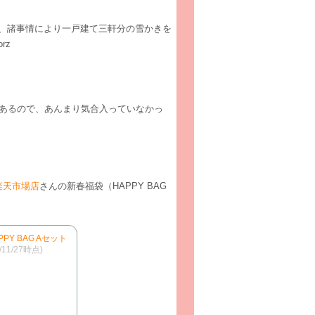
、諸事情により一戸建て三軒分の雪かきを
rz
があるので、あんまり気合入っていなかっ
楽天市場店
さんの新春福袋（HAPPY BAG
PPY BAG Aセット
4/11/27時点)