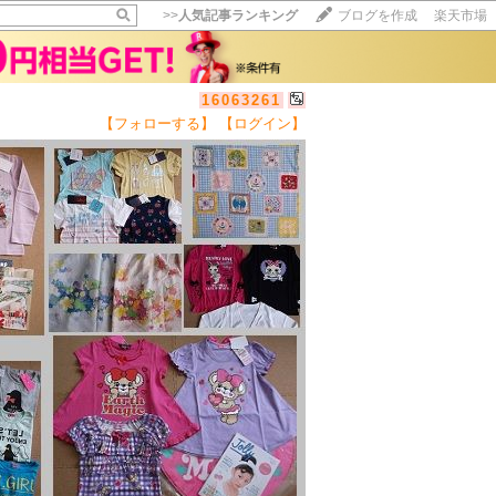
>>
人気記事ランキング
ブログを作成
楽天市場
16063261
【フォローする】
【ログイン】
【毎日開催】
15記事にいいね！で1ポイント
10秒滞在
いいね!
--
/
--