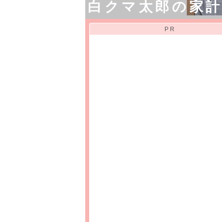
白クマ太郎の家
PR