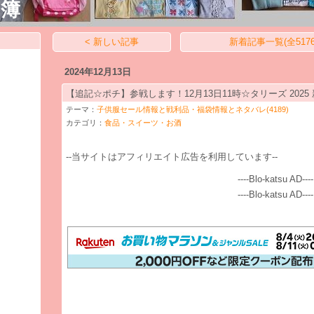
計簿
< 新しい記事
新着記事一覧(全5176
2024年12月13日
【追記☆ポチ】参戦します！12月13日11時☆タリーズ 202
テーマ：
子供服セール情報と戦利品・福袋情報とネタバレ(4189)
カテゴリ：
食品・スイーツ・お酒
--当サイトはアフィリエイト広告を利用しています--
----Blo-katsu AD----
----Blo-katsu AD----