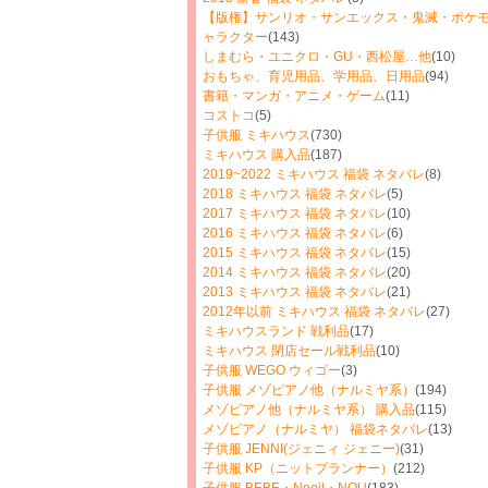
【版権】サンリオ・サンエックス・鬼滅・ポケモ
ャラクター
(143)
しまむら・ユニクロ・GU・西松屋…他
(10)
おもちゃ、育児用品、学用品、日用品
(94)
書籍・マンガ・アニメ・ゲーム
(11)
コストコ
(5)
子供服 ミキハウス
(730)
ミキハウス 購入品
(187)
2019~2022 ミキハウス 福袋 ネタバレ
(8)
2018 ミキハウス 福袋 ネタバレ
(5)
2017 ミキハウス 福袋 ネタバレ
(10)
2016 ミキハウス 福袋 ネタバレ
(6)
2015 ミキハウス 福袋 ネタバレ
(15)
2014 ミキハウス 福袋 ネタバレ
(20)
2013 ミキハウス 福袋 ネタバレ
(21)
2012年以前 ミキハウス 福袋 ネタバレ
(27)
ミキハウスランド 戦利品
(17)
ミキハウス 閉店セール戦利品
(10)
子供服 WEGO ウィゴー
(3)
子供服 メゾピアノ他（ナルミヤ系）
(194)
メゾピアノ他（ナルミヤ系） 購入品
(115)
メゾピアノ（ナルミヤ） 福袋ネタバレ
(13)
子供服 JENNI(ジェニィ ジェニー)
(31)
子供服 KP（ニットプランナー）
(212)