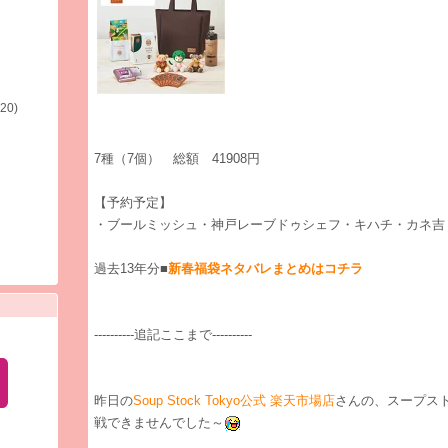
(20)
7種（7個） 総額 41908円
【予約予定】
・ブールミッシュ・神戸レーブドゥシェフ・キハチ・カネ吉
過去13年分■
新春福袋ネタバレまとめはコチラ
----------追記ここまで----------
昨日の
Soup Stock Tokyo公式 楽天市場店
さんの、スープス
戦できませんでした～