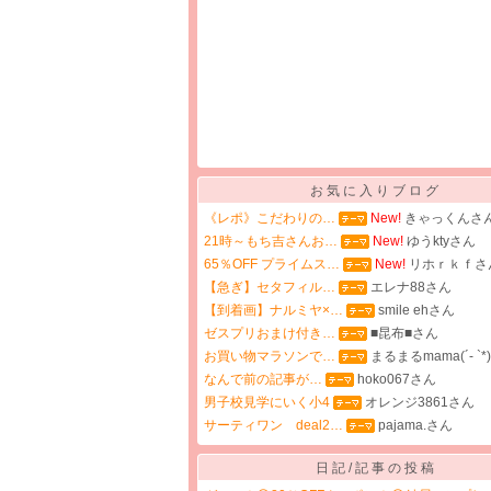
お気に入りブログ
《レポ》こだわりの…
New!
きゃっくんさ
21時～もち吉さんお…
New!
ゆうktyさん
65％OFF プライムス…
New!
リホｒｋｆさ
【急ぎ】セタフィル…
エレナ88さん
【到着画】ナルミヤ×…
smile ehさん
ゼスプリおまけ付き…
■昆布■さん
お買い物マラソンで…
まるまるmama(´- `*
なんで前の記事が…
hoko067さん
男子校見学にいく小4
オレンジ3861さん
サーティワン deal2…
pajama.さん
日記/記事の投稿