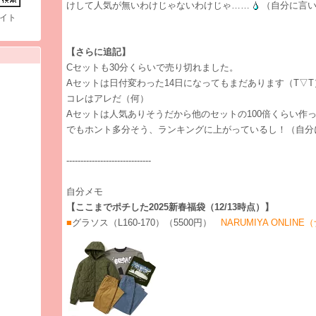
けして人気が無いわけじゃないわけじゃ……
（自分に言
イト
【さらに追記】
Cセットも30分くらいで売り切れました。
Aセットは日付変わった14日になってもまだあります（T▽T
コレはアレだ（何）
Aセットは人気ありそうだから他のセットの100倍くらい作
でもホント多分そう、ランキングに上がっているし！（自分
------------------------------
自分メモ
【ここまでポチした2025新春福袋（12/13時点）】
■
グラソス（L160-170）（5500円）
NARUMIYA ONLIN