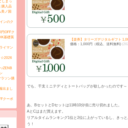
してしまっ
 購入品
ム美ノ国
ザインのク
円OFFク
NHK基礎英
【楽券】タリーズデジタルギフト 1,00
価格：1,000円（税込、送料無料)
(20
ドライマン
2026
♪ZENB
ン
マラソン購
でも、干支ミニテディとトートバッグが欲しかったのです～
報出まし
FFクーポ
あ、BセットとDセットは11時10分頃に売り切れました。
AとCはまだ買えます。
リアルタイムランキング1位と2位に上がっているし、きっ
う！