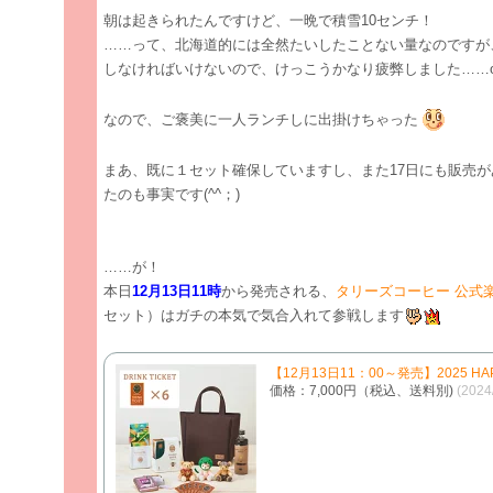
朝は起きられたんですけど、一晩で積雪10センチ！
……って、北海道的には全然たいしたことない量なのですが
しなければいけないので、けっこうかなり疲弊しました……o
なので、ご褒美に一人ランチしに出掛けちゃった
まあ、既に１セット確保していますし、また17日にも販売
たのも事実です(^^；)
……が！
本日
12月13日11時
から発売される、
タリーズコーヒー 公式
セット）はガチの本気で気合入れて参戦します
【12月13日11：00～発売】2025 HA
価格：7,000円（税込、送料別)
(202