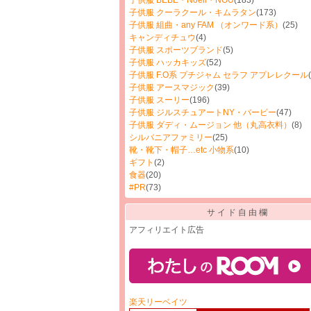
子供服 BEBE・Noeil・NOU
(183)
子供服 クーラクール・キムラタン
(173)
子供服 組曲・any FAM （オンワード系）
(25)
キャンディチュウ
(4)
子供服 スポーツブランド
(5)
子供服 ハッカキッズ
(52)
子供服 F.O系 プチジャム セラフ アプレレクール
子供服 アースマジック
(39)
子供服 スーリー
(196)
子供服 ジルスチュアートNY・バービー
(47)
子供服 ダディ・ムージョン 他（丸高衣料）
(8)
シルバニアファミリー
(25)
靴・靴下・帽子…etc 小物系
(10)
ギフト
(2)
食器
(20)
#PR
(73)
サイド自由欄
アフィリエイト広告
楽天リーベイツ