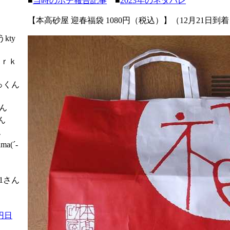
■
当時のポチ報告記事
■
2023年のネタバレ
【本高砂屋 迎春福袋 1080円（税込）】（12月21日到
kty
ｒｋ
っくん
ん
さん
ん
a(´-
1さん
ん
円日