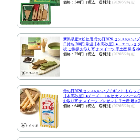
価格：540円（税込、送料別)
(2026/5/2時点)
新潟県産米粉使用 母の日2026 センスのいい
日持ち 700円 常温【本高砂屋】● エコルセ グ
祝 ご挨拶 お取り寄せ スイーツ 手土産 帰省 神
価格：756円（税込、送料別)
(2026/5/2時点)
母の日2026 センスのいいプチギフト もらって
【本高砂屋】●チーズエコルセ カマンベールQCE6
お取り寄せ スイーツ プレゼント 手土産 焼き
価格：648円（税込、送料別)
(2026/5/2時点)