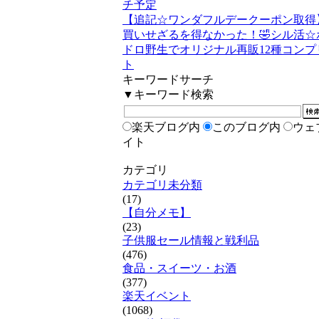
チ予定
【追記☆ワンダフルデークーポン取得
買いせざるを得なかった！🤣シル活☆
ドロ野生でオリジナル再販12種コンプ
ト
キーワードサーチ
▼キーワード検索
楽天ブログ内
このブログ内
ウェ
イト
カテゴリ
カテゴリ未分類
(17)
【自分メモ】
(23)
子供服セール情報と戦利品
(476)
食品・スイーツ・お酒
(377)
楽天イベント
(1068)