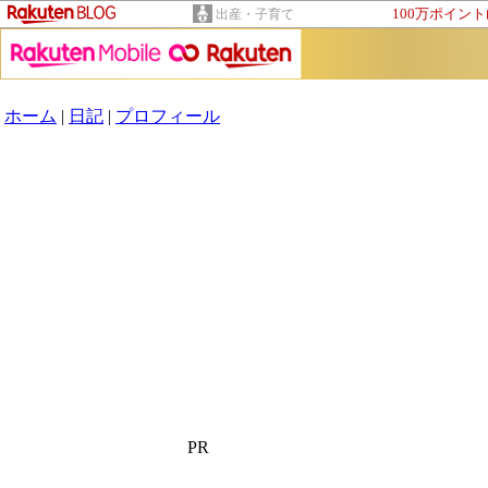
100万ポイン
出産・子育て
ホーム
|
日記
|
プロフィール
白クマ太郎の家計簿
PR