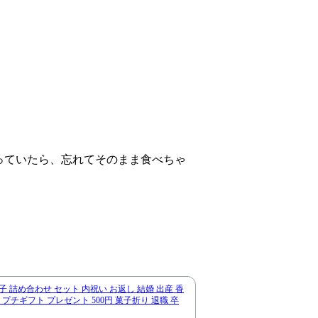
っていたら、忘れてそのまま食べちゃ
子 詰め合わせ セット 内祝い お返し 結婚 出産 香
 プチギフト プレゼント 500円 菓子折り 退職 卒