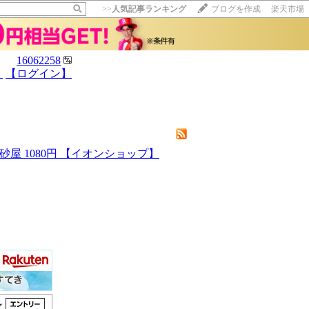
>>
人気記事ランキング
ブログを作成
楽天市場
16062258
】
【ログイン】
【毎日開催】
15記事にいいね！で1ポイント
10秒滞在
いいね!
--
/
--
砂屋 1080円 【イオンショップ】