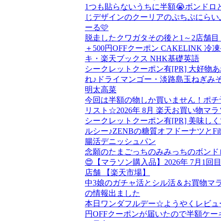
1つも貼らないうちに半額😭ボンドロ
じデザインのクーリアのぷちぷにらい
ーる🩷
脱走したクワガタその後と1～2店舗目
＋500円OFFクーポン CAKELINK 冷
キ・楽天ブックス NHK基礎英語
シークレットクーポン有[PR] 大好物
れ♪ドライマンゴー・淡路島玉ねぎみ
明太高菜
今回は半額の物しか買いません！ポチ
リスト☆2026年 8月 楽天お買い物マ
シークレットクーポン有[PR] 美味し
ルシー♪ZENBの糖質オフドーナツとFib
腸活デニッシュパン
念願のたまごっちのみみっちのボンド
😍【マラソン購入品】2026年 7月1回目
店舗 【楽天市場】
中3娘のガチャ活とシル活＆お買物マ
の情報出ました
本日ワンダフルデー☆ようやくレビュー
円OFFクーポンが届いたので半額ケー