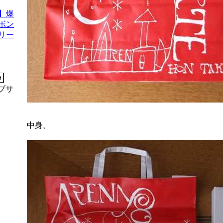
】爆
ボン
リー
ブサ
中身。