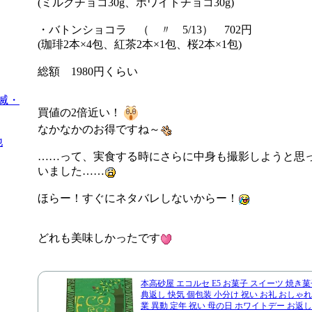
(ミルクチョコ30g、ホワイトチョコ30g)
・バトンショコラ （ 〃 5/13） 702円
(珈琲2本×4包、紅茶2本×1包、桜2本×1包)
総額 1980円くらい
滅・
買値の2倍近い！
なかなかのお得ですね～
他
……って、実食する時にさらに中身も撮影しようと思
いました……
ほらー！すぐにネタバレしないからー！
どれも美味しかったです
本高砂屋 エコルセ E5 お菓子 スイーツ 焼き菓
典返し 快気 個包装 小分け 祝い お礼 おしゃれ
業 異動 定年 祝い 母の日 ホワイトデー お返し