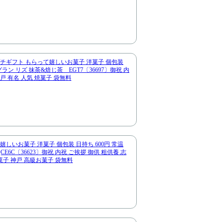
プチギフト もらって嬉しいお菓子 洋菓子 個包装
ラン リズ 抹茶&焙じ茶 EGT7〔36697〕御祝 内
戸 有名 人気 焼菓子 袋無料
嬉しいお菓子 洋菓子 個包装 日持ち 600円 常温
C〔36623〕御祝 内祝 ご挨拶 御供 粗供養 志
菓子 神戸 高級お菓子 袋無料