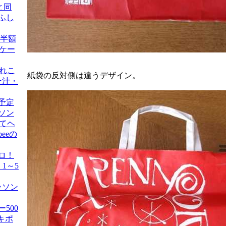
と同
ふし
 半額
凍ケー
あれこ
紙袋の反対側は違うデザイン。
そ汁・
予定
ラソン
くてヘ
eeの
ロ！
 1～5
ラソン
500
キポ