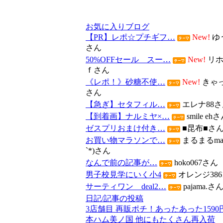
お気に入りブログ
【PR】レポ☆プチギフ…
New!
ゆう
さん
50%OFFセール スー…
New!
リホ
ｆさん
《レポ！》砂糖不使…
New!
きゃ
さん
【急ぎ】セタフィル…
エレナ88さ
【到着画】ナルミヤ×…
smile eh
ゼスプリおまけ付き…
■昆布■さ
お買い物マラソンで…
まるまるmam
`*)さん
なんで前の記事が…
hoko067さん
男子校見学にいく小4
オレンジ386
サーティワン deal2…
pajama.さ
日記/記事の投稿
3店舗目 再販ポチ！あったあった1590
本ハム美ノ国 他にもたくさん再入荷