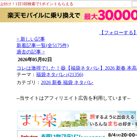
ト山分け！1日5回検索で1ポイントもらえる
【フォローする
< 新しい記事
新着記事一覧(全5175件)
過去の記事 >
2026年05月02日
コレは激得でした！😆【福袋ネタバレ】2026 新春 本高
テーマ：
福袋ネタバレ♪(21356)
カテゴリ：
2026 新春 福袋 ネタバレ
--当サイトはアフィリエイト広告を利用しています--