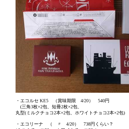
・エコルセ KE5 （賞味期限 4/20） 540円
(三角3枚×2包、短冊2枚×2包、
丸型(ミルクチョコ2本×2包、ホワイトチョコ2本×2包)
・エコリーナ （ 〃 4/20） 738円くらい？