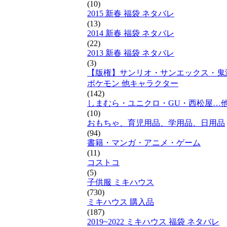
(10)
2015 新春 福袋 ネタバレ
(13)
2014 新春 福袋 ネタバレ
(22)
2013 新春 福袋 ネタバレ
(3)
【版権】サンリオ・サンエックス・鬼
ポケモン 他キャラクター
(142)
しまむら・ユニクロ・GU・西松屋…
(10)
おもちゃ、育児用品、学用品、日用品
(94)
書籍・マンガ・アニメ・ゲーム
(11)
コストコ
(5)
子供服 ミキハウス
(730)
ミキハウス 購入品
(187)
2019~2022 ミキハウス 福袋 ネタバレ