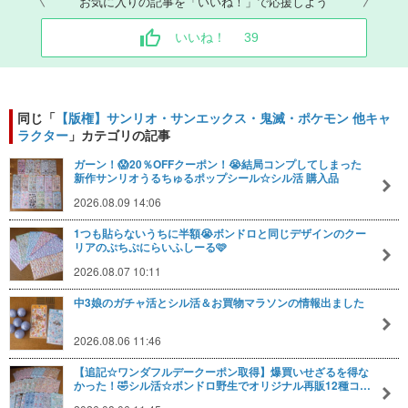
お気に入りの記事を「いいね！」で応援しよう
いいね！
39
同じ「
【版権】サンリオ・サンエックス・鬼滅・ポケモン 他キャ
ラクター
」カテゴリの記事
ガーン！😱20％OFFクーポン！😭結局コンプしてしまった
新作サンリオうるちゅるポップシール☆シル活 購入品
2026.08.09 14:06
1つも貼らないうちに半額😭ボンドロと同じデザインのクー
リアのぷちぷにらいふしーる🩷
2026.08.07 10:11
中3娘のガチャ活とシル活＆お買物マラソンの情報出ました
2026.08.06 11:46
【追記☆ワンダフルデークーポン取得】爆買いせざるを得な
かった！🤣シル活☆ボンドロ野生でオリジナル再販12種コ…