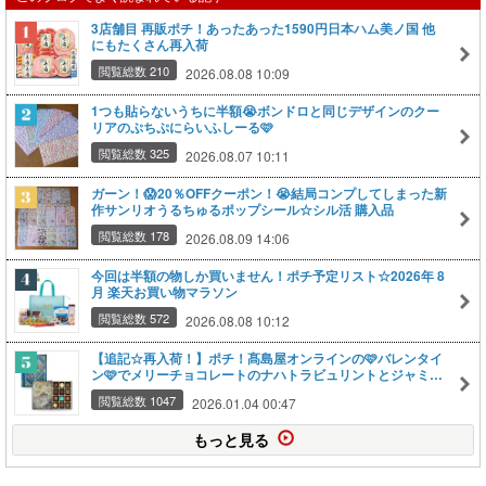
3店舗目 再販ポチ！あったあった1590円日本ハム美ノ国 他
にもたくさん再入荷
閲覧総数 210
2026.08.08 10:09
1つも貼らないうちに半額😭ボンドロと同じデザインのクー
リアのぷちぷにらいふしーる🩷
閲覧総数 325
2026.08.07 10:11
ガーン！😱20％OFFクーポン！😭結局コンプしてしまった新
作サンリオうるちゅるポップシール☆シル活 購入品
閲覧総数 178
2026.08.09 14:06
今回は半額の物しか買いません！ポチ予定リスト☆2026年 8
月 楽天お買い物マラソン
閲覧総数 572
2026.08.08 10:12
【追記☆再入荷！】ポチ！髙島屋オンラインの🩷バレンタイ
ン🩷でメリーチョコレートのナハトラビュリントとジャミー
ラをゲット！😆
閲覧総数 1047
2026.01.04 00:47
もっと見る