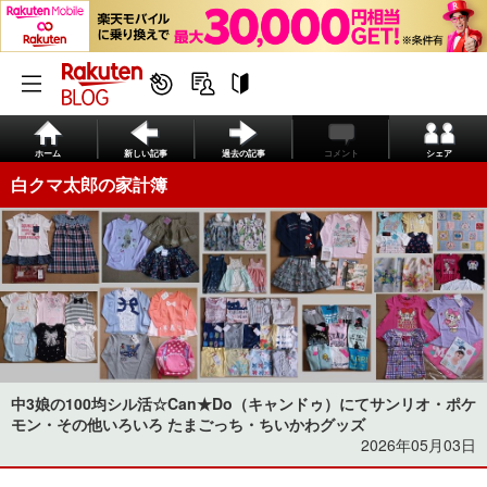
ホーム
新しい記事
過去の記事
コメント
シェア
白クマ太郎の家計簿
中3娘の100均シル活☆Can★Do（キャンドゥ）にてサンリオ・ポケ
モン・その他いろいろ たまごっち・ちいかわグッズ
2026年05月03日