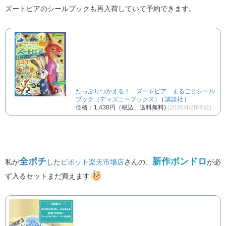
ズートピアのシールブックも再入荷していて予約できます。
たっぷりつかえる！ ズートピア まるごとシール
ブック（ディズニーブックス） [ 講談社 ]
価格：1,430円（税込、送料無料)
(2026/4/28時点)
全ポチ
新作ボンドロ
私が
した
ピボット楽天市場店
さんの、
が必
ず入るセットまだ買えます