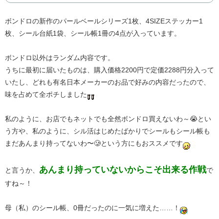
ボンドロの新作のパールベールシリーズ1枚、4SIZEステッカー1
枚、シール台紙1袋、シール帳1冊の4点が入っています。
ボンドロ以外はランダム内容です。
うちに最初に届いたものは、購入価格2200円で定価2288円分入って
いたし、どれも有名日本メーカーのお品で好みの内容だったので、
味を占めて全ポチしました
私のように、お店でもネットでも全然ボンドロ買えないわ～😭とい
う方や、私のように、シル活はじめたばかりでシールもシール帳も
まだあんまり持ってないわ〜🥲という方にもおススメです
あんまり持っていないからこそ出来る作戦
と言うか、
で
すね～！
母（私）のシール帳、0冊だったのに一気に増えた……！